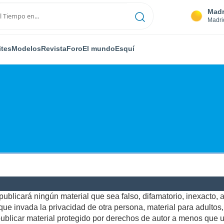
Madr
Madri
ites
Modelos
Revista
Foro
El mundo
Esquí
ublicará ningún material que sea falso, difamatorio, inexacto, ab
e invada la privacidad de otra persona, material para adultos, o
blicar material protegido por derechos de autor a menos que us