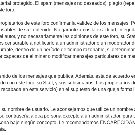
material protegido. El spam (mensajes no deseados), plagio (re
te foro.
propietarios de este foro confirmar la validez de los mensajes.
sables de su contenido. No garantizamos la exactitud, integrid
autor, y no necesariamente las opiniones de este foro, su Staff, 
censurable a notificarlo a un administrador o un moderador del 
urable, dentro de un período de tiempo razonable, si determina
r capaces de eliminar o modificar mensajes particulares de mane
nido de los mensajes que publica. Además, está de acuerdo en 
ado con este foro, su Staff, y sus subsidiarios. Los propietarios
a recabada en este servicio) en el supuesto de una queja forma
egir su nombre de usuario. Le aconsejamos que utilice un nombr
su contraseña a otra persona excepto a un administrador, para 
rsona bajo ningún concepto. Le recomendamos ENCARECIDAME
ta.