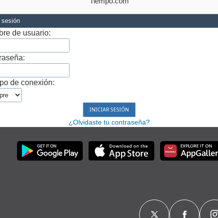
Tiempo.com
r sesión
re de usuario:
raseña:
po de conexión:
¿Olvidaste tu contraseña?