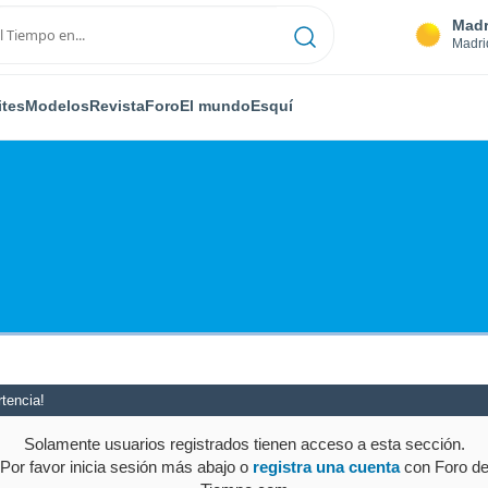
Madr
Madri
ites
Modelos
Revista
Foro
El mundo
Esquí
tencia!
Solamente usuarios registrados tienen acceso a esta sección.
Por favor inicia sesión más abajo o
registra una cuenta
con Foro d