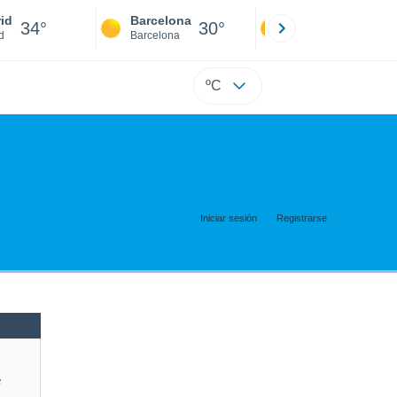
id
Barcelona
Sevilla
34°
30°
36°
d
Barcelona
Sevilla
ºC
Iniciar sesión
Registrarse
e