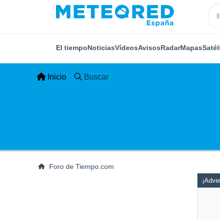
El tiempo
Noticias
Vídeos
Avisos
Radar
Mapas
Satél
Inicio
Buscar
Foro de Tiempo.com
¡Adver