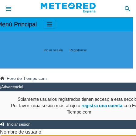
enú Principal
Iniciar sesión
Registrarse
Foro de Tiempo.com
¡Advertencia!
Solamente usuarios registrados tienen acceso a esta secci
Por favor inicia sesión más abajo o
registra una cuenta
con Fo
Tiempo.com
Iniciar sesión
Nombre de usuario: