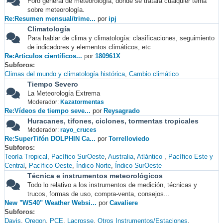
Foro general de meteorología, donde se tratará cualquier tema
sobre meteorología.
Re:Resumen mensual/trime...
por
ipj
Climatología
Para hablar de clima y climatología: clasificaciones, seguimiento
de indicadores y elementos climáticos, etc
Re:Articulos científicos...
por
180961X
Subforos
Climas del mundo y climatología histórica
Cambio climático
Tiempo Severo
La Meteorología Extrema
Moderador:
Kazatormentas
Re:Vídeos de tiempo seve...
por
Reysagrado
Huracanes, tifones, ciclones, tormentas tropicales
Moderador:
rayo_cruces
Re:SuperTifón DOLPHIN Ca...
por
Torrelloviedo
Subforos
Teoría Tropical
Pacífico SurOeste
Australia
Atlántico
Pacífico Este y
Central
Pacífico Oeste
Índico Norte
Índico SurOeste
Técnica e instrumentos meteorológicos
Todo lo relativo a los instrumentos de medición, técnicas y
trucos, formas de uso, compra-venta, consejos...
New "WS40" Weather Websi...
por
Cavaliere
Subforos
Davis
Oregon
PCE
Lacrosse
Otros Instrumentos/Estaciones