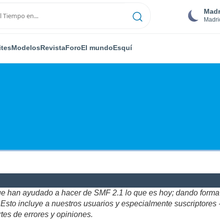
Madr
Madri
ites
Modelos
Revista
Foro
El mundo
Esquí
ue han ayudado a hacer de SMF 2.1 lo que es hoy; dando forma y
to incluye a nuestros usuarios y especialmente suscriptores - gr
tes de errores y opiniones.