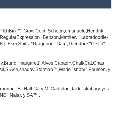
ad "IchBin™" Grow,Colin Schoen,emanuele,Hendrik
 "RegularExpression" Benson,Matthew "Labradoodle-
N]" Eser,Shitiz "Dragooon" Garg,Theodore "Orstio"
guy,Bruno "margarett" Alves,CapadY,ChalkCat,Chas
ssil,S-Ace,shadav,Storman™,Wade "sησω" Poulsen, y
rannon "B" Hall,Gary M. Gadsdon,Jack "akabugeyes"
ND" Najar, y SA™ .