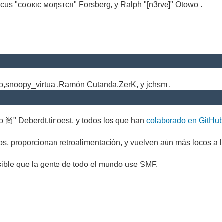
cus "cσσкιє мσηѕтєя" Forsberg, y Ralph "[n3rve]" Otowo .
.
no,snoopy_virtual,Ramón Cutanda,ZerK, y jchsm .
o 尚" Deberdt,tinoest, y todos los que han
colaborado en GitHu
s, proporcionan retroalimentación, y vuelven aún más locos a l
sible que la gente de todo el mundo use SMF.