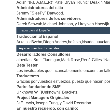
Adish "(F.L.A.M.E.R)" Patel,Bryan "Runic" Deakin,Mar
Administradores del sitio
Jeremy "SleePy" Darwood.
Administradores de los servidores
Derek Schwab,Michael Johnson, y Liroy van Hoewijk
Traducción al Español
Traducción al Español
Arkaitz,d3vcho,Diego Andrés,hefesto,Irisado,luuucia
Agradecimientos Especiales
Desarrolladores Consultores
albertlast,Brett Flannigan,Mark Rose,René-Gilles "Na
Beta Tester
Los invaluables que incansablemente encuentran fallo
Traductores
Gracias por vuestros esfuerzos, puesto que hacen po
Padre fundador de SMF
Unknown W. "[Unknown]" Brackets.
Project Managers Originales
Jeff Lewis,Joseph Fung, y David Recordon.
En nuestro recuerdo, con cariño: