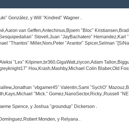
Suki" González, y Will "Kindred" Wagner .
é,Aaron van Geffen,Antechinus,Bjoern "Bloc" Kristiansen,Br
"Sesquipedalian" Stovell,Juan "JayBachatero" Hernandez,Karl
l "Thantos" Miller,Norv,Peter "Arantor" Spicer,Selman "[SiNa
,Aleksi "Lex" Kilpinen,br360,GigaWatt,ziycon,Adam Tallon,Big
greyknight17" Hou,Krash,Mashby,Michael Colin Blaber,Old Fo
Ballew,Jonathan "vbgamer45" Valentin,Sami "SychO" Mazouz,B
th,Kays,Michael "Mick." Gomez,NanoSector,Ricky.,Russell "NE
,Graeme Spence, y Joshua "groundup" Dickerson .
Domínguez,Robert Monden, y Relyana .