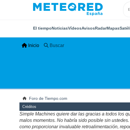
El tiempo
Noticias
Vídeos
Avisos
Radar
Mapas
Satél
Inicio
Buscar
Foro de Tiempo.com
Créditos
Simple Machines quiere dar las gracias a todos los q
malos momentos. No habría sido posible sin ustedes. Es
como proporcionar invaluable retroalimentación, repor