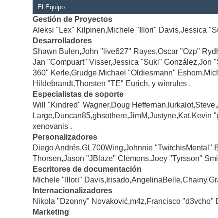
El Equipo
Gestión de Proyectos
Aleksi "Lex" Kilpinen,Michele "Illori" Davis,Jessica "
Desarrolladores
Shawn Bulen,John "live627" Rayes,Oscar "Ozp" Rydh
Jan "Compuart" Visser,Jessica "Suki" González,Jon 
360" Kerle,Grudge,Michael "Oldiesmann" Eshom,Michae
Hildebrandt,Thorsten "TE" Eurich, y winrules .
Especialistas de soporte
Will "Kindred" Wagner,Doug Heffernan,lurkalot,Steve
Large,Duncan85,gbsothere,JimM,Justyne,Kat,Kevin "
xenovanis .
Personalizadores
Diego Andrés,GL700Wing,Johnnie "TwitchisMental" 
Thorsen,Jason "JBlaze" Clemons,Joey "Tyrsson" Smi
Escritores de documentación
Michele "Illori" Davis,Irisado,AngelinaBelle,Chainy
Internacionalizadores
Nikola "Dzonny" Novaković,m4z,Francisco "d3vcho" 
Marketing