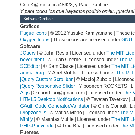
Crip,K@,metallica48423, y Paul_Pauline .
Y para todos los que hayamos podido omitir, ¡gracias!
Software/Gráficos
Gráficos
Fugue Icons
| © 2012 Yusuke Kamiyamane | These ico
Oxygen Icons
| These icons are licensed under
GNU 
Software
JQuery
| © John Resig | Licensed under
The MIT Lice
hoverIntent
| © Brian Cherne | Licensed under
The MI
SCEditor
| © Sam Clarke | Licensed under
The MIT Li
animaDrag
| © Abel Mohler | Licensed under
The MIT 
jQuery Custom Scrollbar
| © Maciej Zubala | License
jQuery Responsive Slider
| © booncon ROCKETS | L
At.js
| ©
chord.luo@gmail.com
| Licensed under
The M
HTML5 Desktop Notifications
| © Tsvetan Tsvetkov | 
GAuth Code Generator/Validator
| © Chris Cornutt | 
Dropzone.js
| © Matias Meno | Licensed under
The MI
Minify
| © Matthias Mullie | Licensed under
The MIT Li
PHP-Punycode
| © True B.V. | Licensed under
The MI
Fuentes