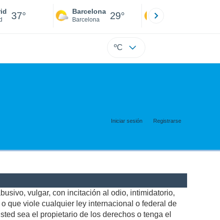
id
Barcelona
Sevilla
37°
29°
39°
d
Barcelona
Sevilla
ºC
Iniciar sesión
Registrarse
usivo, vulgar, con incitación al odio, intimidatorio,
 que viole cualquier ley internacional o federal de
ted sea el propietario de los derechos o tenga el