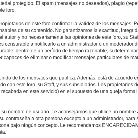
material protegido. El spam (mensajes no deseados), plagio (re
te foro.
propietarios de este foro confirmar la validez de los mensajes.
sables de su contenido. No garantizamos la exactitud, integrid
autor, y no necesariamente las opiniones de este foro, su Staff, 
censurable a notificarlo a un administrador o un moderador del 
urable, dentro de un período de tiempo razonable, si determina
r capaces de eliminar o modificar mensajes particulares de mane
nido de los mensajes que publica. Además, está de acuerdo en 
ado con este foro, su Staff, y sus subsidiarios. Los propietarios
a recabada en este servicio) en el supuesto de una queja forma
egir su nombre de usuario. Le aconsejamos que utilice un nombr
su contraseña a otra persona excepto a un administrador, para 
rsona bajo ningún concepto. Le recomendamos ENCARECIDAME
ta.