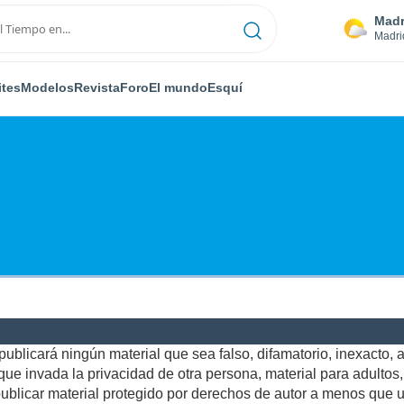
Madr
Madri
ites
Modelos
Revista
Foro
El mundo
Esquí
ublicará ningún material que sea falso, difamatorio, inexacto, ab
e invada la privacidad de otra persona, material para adultos, o
blicar material protegido por derechos de autor a menos que us