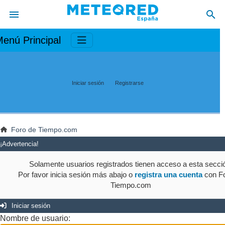
enú Principal
Iniciar sesión
Registrarse
Foro de Tiempo.com
¡Advertencia!
Solamente usuarios registrados tienen acceso a esta secci
Por favor inicia sesión más abajo o
registra una cuenta
con Fo
Tiempo.com
Iniciar sesión
Nombre de usuario: