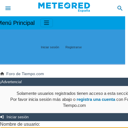
enú Principal
Iniciar sesión
Registrarse
Foro de Tiempo.com
¡Advertencia!
Solamente usuarios registrados tienen acceso a esta secci
Por favor inicia sesión más abajo o
registra una cuenta
con Fo
Tiempo.com
Iniciar sesión
Nombre de usuario: