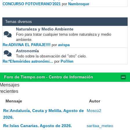
CONCURSO FOTOVERANO'2021
por
Nambroque
Temas diversos
Naturaleza y Medio Ambiente
Foro para tratar cualquier tema sobre naturaleza y medio
ambiente.
Re:ADIVINA EL PARAJE!!!!
por
avispa
Astronomía
Todo sobre la observación del "otro" cielo.
Re:*Efemérides astronómi...
por
PolVen
Foro de Tiempo.com - Centro de Información
Mensajes
recientes
Mensaje
Autor
Re:Andalucía, Ceuta y Melilla. Agosto de
Moscú2
2026.
Re:Islas Canarias. Agosto de 2026.
saritaa_meteo