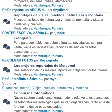
tormentas, nevadas, nubes, atardeceres...
Moderadores:
Nambroque
,
Punsuly
Re:De repente un ARCUS 4...
por
tinydicarl
Reportajes de viajes, pueblos, naturaleza y montaña
Muestra tus fotos de naturaleza y rutas de montaña, visitas a
ciudades y pueblos,...
Moderadores:
Nambroque
,
Punsuly
CRÁTER ESCRIVÁ, 2.580m (...
por
jefoce
Fotografía
Foro para que hablemos sobre cámaras, novedades, compra-
venta, webs especializadas, técnicas de edición de fotos,
concursos, etc...
Moderadores:
Nambroque
,
Punsuly
Re:COLGAR FOTOS
por
Reysagrado
Los mejores reportajes de Meteored
Una selección de los mejores reportajes colgados por los foreros.
Moderadores:
Nambroque
,
Punsuly
Re:Supercélula clásica c...
por
rayo
Subforos
Puramente "meteo"
Viajes, pueblos, naturaleza y montaña
Concursos fotográficos
Nuevo subforo donde encontrarás todo lo relativo a los concursos
de fotografía meteorológica que se van organizando, tanto en este
foro como desde otras entidades.
Moderadores:
Nambroque
,
Punsuly