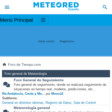
Menú Principal
Iniciar sesión
Registrarse
Foro de Tiempo.com
Foro general de Meteorología
Foro General de Seguimiento
Foro general de seguimiento, donde se realizará seguimiento de
situaciones en tiempo real, modelos, predicciones, etc...
Re:Andalucía, Ceuta y Me...
por
Moscú2
Subforos
General en distintos idiomas
Registro de Datos
Sala de Control
Meteorología general