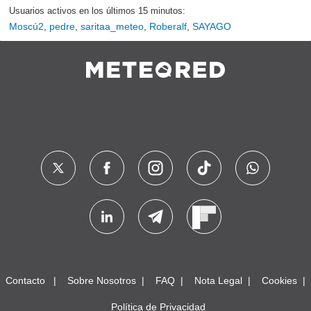
Usuarios activos en los últimos 15 minutos:
Moscú2
,
pedre
,
saritaa_meteo
,
Roberalf
,
SAYAGO
Contacto
Sobre Nosotros
FAQ
Nota Legal
Cookies
Política de Privacidad