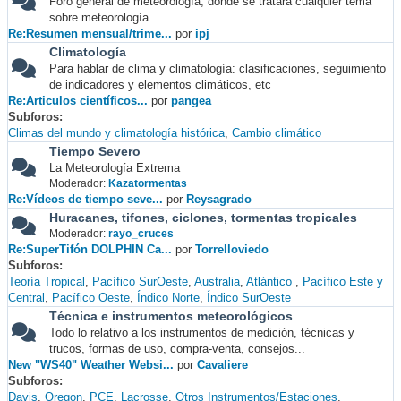
Foro general de meteorología, donde se tratará cualquier tema
sobre meteorología.
Re:Resumen mensual/trime...
por
ipj
Climatología
Para hablar de clima y climatología: clasificaciones, seguimiento
de indicadores y elementos climáticos, etc
Re:Articulos científicos...
por
pangea
Subforos
Climas del mundo y climatología histórica
Cambio climático
Tiempo Severo
La Meteorología Extrema
Moderador:
Kazatormentas
Re:Vídeos de tiempo seve...
por
Reysagrado
Huracanes, tifones, ciclones, tormentas tropicales
Moderador:
rayo_cruces
Re:SuperTifón DOLPHIN Ca...
por
Torrelloviedo
Subforos
Teoría Tropical
Pacífico SurOeste
Australia
Atlántico
Pacífico Este y
Central
Pacífico Oeste
Índico Norte
Índico SurOeste
Técnica e instrumentos meteorológicos
Todo lo relativo a los instrumentos de medición, técnicas y
trucos, formas de uso, compra-venta, consejos...
New "WS40" Weather Websi...
por
Cavaliere
Subforos
Davis
Oregon
PCE
Lacrosse
Otros Instrumentos/Estaciones