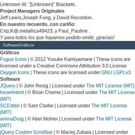
Unknown W. "[Unknown]" Brackets.
Project Managers Originales
Jeff Lewis,Joseph Fung, y David Recordon.
En nuestro recuerdo, con cariño:
Crip,K@,metallica48423, y Paul_Pauline .
Y para todos los que hayamos podido omitir, ¡gracias!
Software/Gráficos
Gráficos
Fugue Icons
| © 2012 Yusuke Kamiyamane | These icons are
licensed under a Creative Commons Attribution 3.0 License
Oxygen Icons
| These icons are licensed under
GNU LGPLv3
Software
JQuery
| © John Resig | Licensed under
The MIT License (MIT)
hoverIntent
| © Brian Cherne | Licensed under
The MIT License
(MIT)
SCEditor
| © Sam Clarke | Licensed under
The MIT License
(MIT)
animaDrag
| © Abel Mohler | Licensed under
The MIT License
(MIT)
jQuery Custom Scrollbar
| © Maciej Zubala | Licensed under