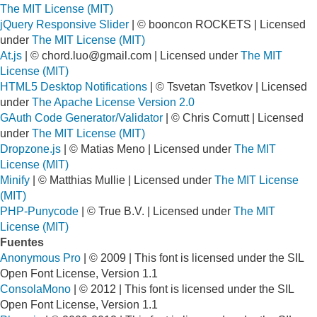
The MIT License (MIT)
jQuery Responsive Slider
| © booncon ROCKETS | Licensed
under
The MIT License (MIT)
At.js
| ©
chord.luo@gmail.com
| Licensed under
The MIT
License (MIT)
HTML5 Desktop Notifications
| © Tsvetan Tsvetkov | Licensed
under
The Apache License Version 2.0
GAuth Code Generator/Validator
| © Chris Cornutt | Licensed
under
The MIT License (MIT)
Dropzone.js
| © Matias Meno | Licensed under
The MIT
License (MIT)
Minify
| © Matthias Mullie | Licensed under
The MIT License
(MIT)
PHP-Punycode
| © True B.V. | Licensed under
The MIT
License (MIT)
Fuentes
Anonymous Pro
| © 2009 | This font is licensed under the SIL
Open Font License, Version 1.1
ConsolaMono
| © 2012 | This font is licensed under the SIL
Open Font License, Version 1.1