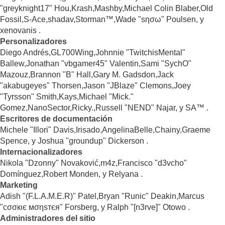
"greyknight17" Hou,Krash,Mashby,Michael Colin Blaber,Old
Fossil,S-Ace,shadav,Storman™,Wade "sησω" Poulsen, y
xenovanis .
Personalizadores
Diego Andrés,GL700Wing,Johnnie "TwitchisMental"
Ballew,Jonathan "vbgamer45" Valentin,Sami "SychO"
Mazouz,Brannon "B" Hall,Gary M. Gadsdon,Jack
"akabugeyes" Thorsen,Jason "JBlaze" Clemons,Joey
"Tyrsson" Smith,Kays,Michael "Mick."
Gomez,NanoSector,Ricky.,Russell "NEND" Najar, y SA™ .
Escritores de documentación
Michele "Illori" Davis,Irisado,AngelinaBelle,Chainy,Graeme
Spence, y Joshua "groundup" Dickerson .
Internacionalizadores
Nikola "Dzonny" Novaković,m4z,Francisco "d3vcho"
Domínguez,Robert Monden, y Relyana .
Marketing
Adish "(F.L.A.M.E.R)" Patel,Bryan "Runic" Deakin,Marcus
"cσσкιє мσηѕтєя" Forsberg, y Ralph "[n3rve]" Otowo .
Administradores del sitio