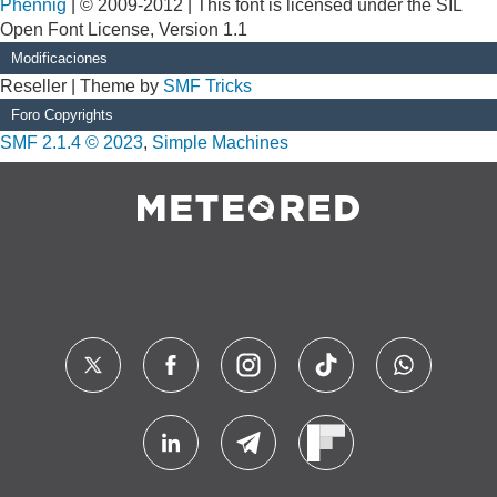
Phennig
| © 2009-2012 | This font is licensed under the SIL
Open Font License, Version 1.1
Modificaciones
Reseller | Theme by
SMF Tricks
Foro Copyrights
SMF 2.1.4 © 2023
,
Simple Machines