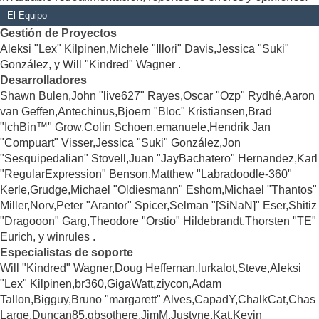
El Equipo
Gestión de Proyectos
Aleksi "Lex" Kilpinen,Michele "Illori" Davis,Jessica "Suki"
González, y Will "Kindred" Wagner .
Desarrolladores
Shawn Bulen,John "live627" Rayes,Oscar "Ozp" Rydhé,Aaron
van Geffen,Antechinus,Bjoern "Bloc" Kristiansen,Brad
"IchBin™" Grow,Colin Schoen,emanuele,Hendrik Jan
"Compuart" Visser,Jessica "Suki" González,Jon
"Sesquipedalian" Stovell,Juan "JayBachatero" Hernandez,Karl
"RegularExpression" Benson,Matthew "Labradoodle-360"
Kerle,Grudge,Michael "Oldiesmann" Eshom,Michael "Thantos"
Miller,Norv,Peter "Arantor" Spicer,Selman "[SiNaN]" Eser,Shitiz
"Dragooon" Garg,Theodore "Orstio" Hildebrandt,Thorsten "TE"
Eurich, y winrules .
Especialistas de soporte
Will "Kindred" Wagner,Doug Heffernan,lurkalot,Steve,Aleksi
"Lex" Kilpinen,br360,GigaWatt,ziycon,Adam
Tallon,Bigguy,Bruno "margarett" Alves,CapadY,ChalkCat,Chas
Large,Duncan85,gbsothere,JimM,Justyne,Kat,Kevin