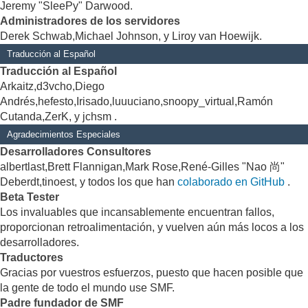
Jeremy "SleePy" Darwood.
Administradores de los servidores
Derek Schwab,Michael Johnson, y Liroy van Hoewijk.
Traducción al Español
Traducción al Español
Arkaitz,d3vcho,Diego
Andrés,hefesto,Irisado,luuuciano,snoopy_virtual,Ramón
Cutanda,ZerK, y jchsm .
Agradecimientos Especiales
Desarrolladores Consultores
albertlast,Brett Flannigan,Mark Rose,René-Gilles "Nao 尚"
Deberdt,tinoest, y todos los que han
colaborado en GitHub
.
Beta Tester
Los invaluables que incansablemente encuentran fallos,
proporcionan retroalimentación, y vuelven aún más locos a los
desarrolladores.
Traductores
Gracias por vuestros esfuerzos, puesto que hacen posible que
la gente de todo el mundo use SMF.
Padre fundador de SMF