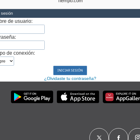
Tiempo.com
r sesión
re de usuario:
raseña:
po de conexión:
¿Olvidaste tu contraseña?