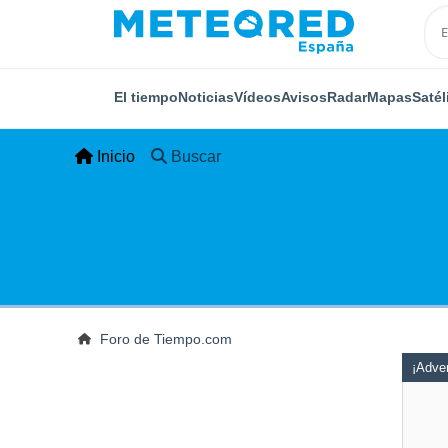
El tiempo
Noticias
Vídeos
Avisos
Radar
Mapas
Satél
Inicio
Buscar
Foro de Tiempo.com
¡Adver