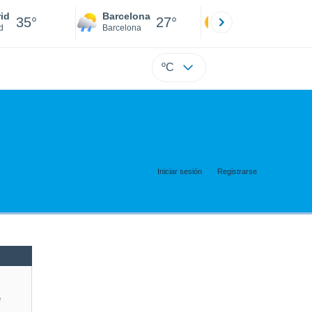
id
Barcelona
Sevilla
35°
27°
36°
d
Barcelona
Sevilla
ºC
Iniciar sesión
Registrarse
e