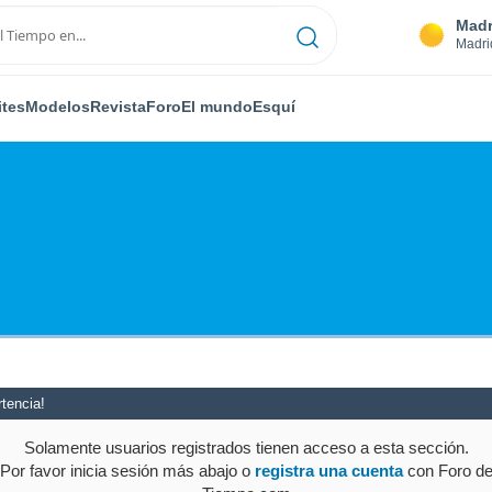
Madr
Madri
ites
Modelos
Revista
Foro
El mundo
Esquí
tencia!
Solamente usuarios registrados tienen acceso a esta sección.
Por favor inicia sesión más abajo o
registra una cuenta
con Foro d