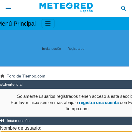
enú Principal
Iniciar sesión
Registrarse
Foro de Tiempo.com
¡Advertencia!
Solamente usuarios registrados tienen acceso a esta secci
Por favor inicia sesión más abajo o
registra una cuenta
con Fo
Tiempo.com
Iniciar sesión
Nombre de usuario: