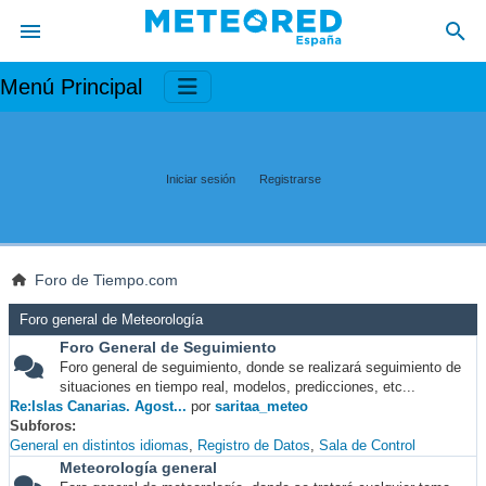
Menú Principal
Iniciar sesión
Registrarse
Foro de Tiempo.com
Foro general de Meteorología
Foro General de Seguimiento
Foro general de seguimiento, donde se realizará seguimiento de
situaciones en tiempo real, modelos, predicciones, etc...
Re:Islas Canarias. Agost...
por
saritaa_meteo
Subforos
General en distintos idiomas
Registro de Datos
Sala de Control
Meteorología general