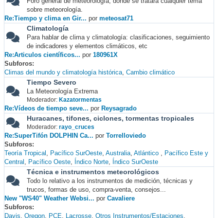
Foro general de meteorología, donde se tratará cualquier tema
sobre meteorología.
Re:Tiempo y clima en Gir...
por
meteosat71
Climatología
Para hablar de clima y climatología: clasificaciones, seguimiento
de indicadores y elementos climáticos, etc
Re:Articulos científicos...
por
180961X
Subforos
Climas del mundo y climatología histórica
Cambio climático
Tiempo Severo
La Meteorología Extrema
Moderador:
Kazatormentas
Re:Vídeos de tiempo seve...
por
Reysagrado
Huracanes, tifones, ciclones, tormentas tropicales
Moderador:
rayo_cruces
Re:SuperTifón DOLPHIN Ca...
por
Torrelloviedo
Subforos
Teoría Tropical
Pacífico SurOeste
Australia
Atlántico
Pacífico Este y
Central
Pacífico Oeste
Índico Norte
Índico SurOeste
Técnica e instrumentos meteorológicos
Todo lo relativo a los instrumentos de medición, técnicas y
trucos, formas de uso, compra-venta, consejos...
New "WS40" Weather Websi...
por
Cavaliere
Subforos
Davis
Oregon
PCE
Lacrosse
Otros Instrumentos/Estaciones