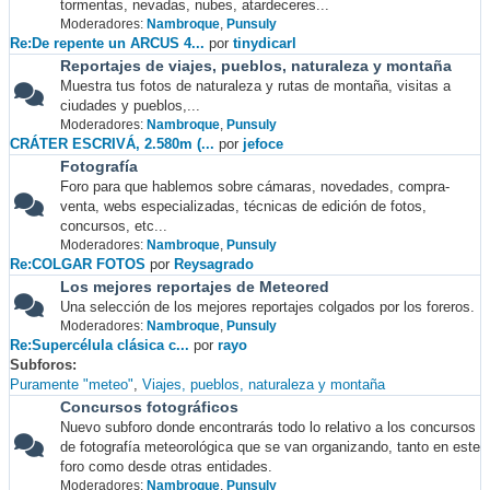
tormentas, nevadas, nubes, atardeceres...
Moderadores:
Nambroque
,
Punsuly
Re:De repente un ARCUS 4...
por
tinydicarl
Reportajes de viajes, pueblos, naturaleza y montaña
Muestra tus fotos de naturaleza y rutas de montaña, visitas a
ciudades y pueblos,...
Moderadores:
Nambroque
,
Punsuly
CRÁTER ESCRIVÁ, 2.580m (...
por
jefoce
Fotografía
Foro para que hablemos sobre cámaras, novedades, compra-
venta, webs especializadas, técnicas de edición de fotos,
concursos, etc...
Moderadores:
Nambroque
,
Punsuly
Re:COLGAR FOTOS
por
Reysagrado
Los mejores reportajes de Meteored
Una selección de los mejores reportajes colgados por los foreros.
Moderadores:
Nambroque
,
Punsuly
Re:Supercélula clásica c...
por
rayo
Subforos
Puramente "meteo"
Viajes, pueblos, naturaleza y montaña
Concursos fotográficos
Nuevo subforo donde encontrarás todo lo relativo a los concursos
de fotografía meteorológica que se van organizando, tanto en este
foro como desde otras entidades.
Moderadores:
Nambroque
,
Punsuly