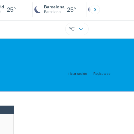
id
Barcelona
Sevilla
25°
25°
24°
d
Barcelona
Sevilla
ºC
Iniciar sesión
Registrarse
e