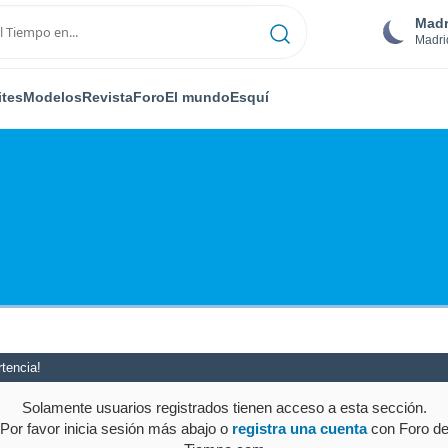
Madr
Madri
ites
Modelos
Revista
Foro
El mundo
Esquí
tencia!
Solamente usuarios registrados tienen acceso a esta sección.
Por favor inicia sesión más abajo o
registra una cuenta
con Foro d