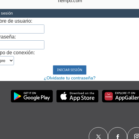
Tiempo.com
r sesión
re de usuario:
raseña:
po de conexión:
¿Olvidaste tu contraseña?