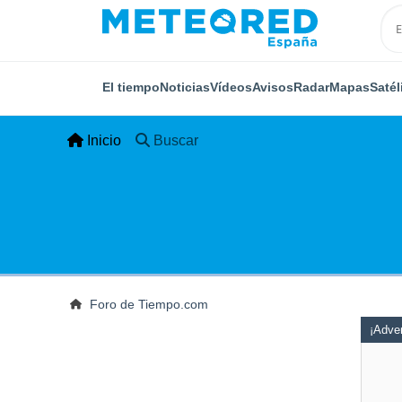
El tiempo
Noticias
Vídeos
Avisos
Radar
Mapas
Satél
Inicio
Buscar
Foro de Tiempo.com
¡Adver