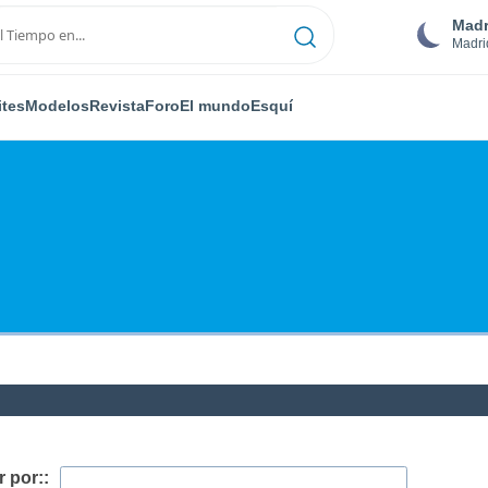
Madr
Madri
ites
Modelos
Revista
Foro
El mundo
Esquí
 por::