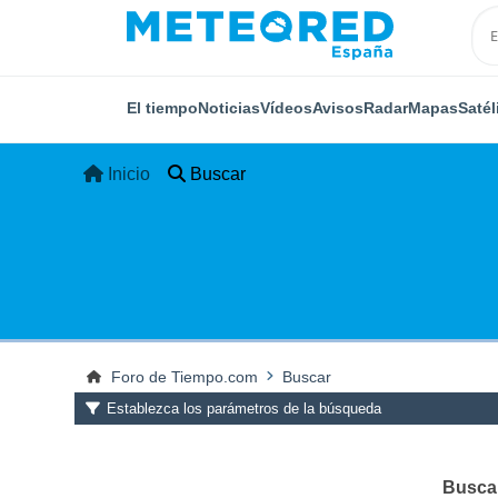
El tiempo
Noticias
Vídeos
Avisos
Radar
Mapas
Satél
Inicio
Buscar
Foro de Tiempo.com
Buscar
Establezca los parámetros de la búsqueda
Buscar