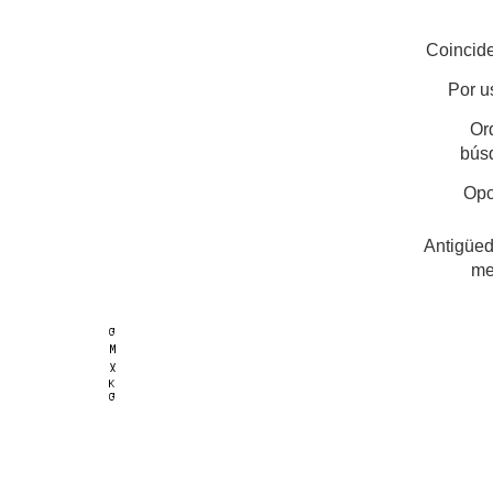
Coincide
Por u
Or
bús
Opc
Antigüed
me