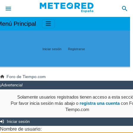
enú Principal
Iniciar sesión
Registrarse
Foro de Tiempo.com
¡Advertencia!
Solamente usuarios registrados tienen acceso a esta secci
Por favor inicia sesión más abajo o
registra una cuenta
con Fo
Tiempo.com
Iniciar sesión
Nombre de usuario: