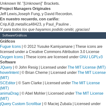
Unknown W. "[Unknown]" Brackets.
Project Managers Originales
Jeff Lewis,Joseph Fung, y David Recordon.
En nuestro recuerdo, con cariño:
Crip,K@,metallica48423, y Paul_Pauline .
Y para todos los que hayamos podido omitir, ¡gracias!
Software/Gráficos
Gráficos
Fugue Icons
| © 2012 Yusuke Kamiyamane | These icons are
licensed under a Creative Commons Attribution 3.0 License
Oxygen Icons
| These icons are licensed under
GNU LGPLv3
Software
JQuery
| © John Resig | Licensed under
The MIT License (MIT)
hoverIntent
| © Brian Cherne | Licensed under
The MIT License
(MIT)
SCEditor
| © Sam Clarke | Licensed under
The MIT License
(MIT)
animaDrag
| © Abel Mohler | Licensed under
The MIT License
(MIT)
jQuery Custom Scrollbar
| © Maciej Zubala | Licensed under