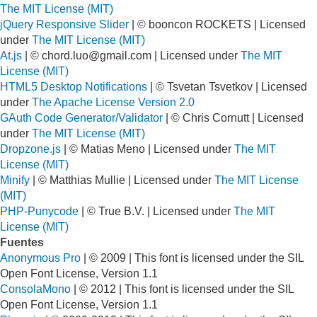
The MIT License (MIT)
jQuery Responsive Slider
| © booncon ROCKETS | Licensed
under
The MIT License (MIT)
At.js
| ©
chord.luo@gmail.com
| Licensed under
The MIT
License (MIT)
HTML5 Desktop Notifications
| © Tsvetan Tsvetkov | Licensed
under
The Apache License Version 2.0
GAuth Code Generator/Validator
| © Chris Cornutt | Licensed
under
The MIT License (MIT)
Dropzone.js
| © Matias Meno | Licensed under
The MIT
License (MIT)
Minify
| © Matthias Mullie | Licensed under
The MIT License
(MIT)
PHP-Punycode
| © True B.V. | Licensed under
The MIT
License (MIT)
Fuentes
Anonymous Pro
| © 2009 | This font is licensed under the SIL
Open Font License, Version 1.1
ConsolaMono
| © 2012 | This font is licensed under the SIL
Open Font License, Version 1.1