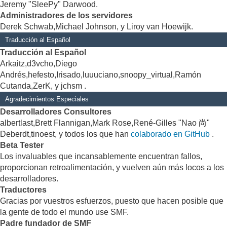
Jeremy "SleePy" Darwood.
Administradores de los servidores
Derek Schwab,Michael Johnson, y Liroy van Hoewijk.
Traducción al Español
Traducción al Español
Arkaitz,d3vcho,Diego
Andrés,hefesto,Irisado,luuuciano,snoopy_virtual,Ramón
Cutanda,ZerK, y jchsm .
Agradecimientos Especiales
Desarrolladores Consultores
albertlast,Brett Flannigan,Mark Rose,René-Gilles "Nao 尚"
Deberdt,tinoest, y todos los que han
colaborado en GitHub
.
Beta Tester
Los invaluables que incansablemente encuentran fallos,
proporcionan retroalimentación, y vuelven aún más locos a los
desarrolladores.
Traductores
Gracias por vuestros esfuerzos, puesto que hacen posible que
la gente de todo el mundo use SMF.
Padre fundador de SMF