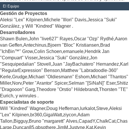
El Equipo
Gestión de Proyectos
Aleksi "Lex" Kilpinen,Michele "Illori" Davis,Jessica "Suki"
González, y Will "Kindred" Wagner .
Desarrolladores
Shawn Bulen,John "live627" Rayes,Oscar "Ozp" Rydhé,Aaron
van Geffen,Antechinus,Bjoern "Bloc" Kristiansen,Brad
"IchBin™" Grow,Colin Schoen,emanuele,Hendrik Jan
"Compuart" Visser,Jessica "Suki" González,Jon
"Sesquipedalian" Stovell,Juan "JayBachatero" Hernandez,Karl
"RegularExpression" Benson,Matthew "Labradoodle-360"
Kerle,Grudge,Michael "Oldiesmann" Eshom,Michael "Thantos"
Miller,Norv,Peter "Arantor" Spicer,Selman "[SiNaN]" Eser,Shitiz
"Dragooon" Garg,Theodore "Orstio" Hildebrandt,Thorsten "TE"
Eurich, y winrules .
Especialistas de soporte
Will "Kindred" Wagner,Doug Heffernan,lurkalot,Steve,Aleksi
"Lex" Kilpinen,br360,GigaWatt,ziycon,Adam
Tallon,Bigguy,Bruno "margarett" Alves,CapadY,ChalkCat,Chas
Large,Duncan85,gbsothere,JimM,Justyne,Kat,Kevin