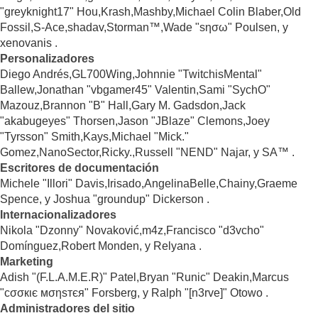
"greyknight17" Hou,Krash,Mashby,Michael Colin Blaber,Old
Fossil,S-Ace,shadav,Storman™,Wade "sησω" Poulsen, y
xenovanis .
Personalizadores
Diego Andrés,GL700Wing,Johnnie "TwitchisMental"
Ballew,Jonathan "vbgamer45" Valentin,Sami "SychO"
Mazouz,Brannon "B" Hall,Gary M. Gadsdon,Jack
"akabugeyes" Thorsen,Jason "JBlaze" Clemons,Joey
"Tyrsson" Smith,Kays,Michael "Mick."
Gomez,NanoSector,Ricky.,Russell "NEND" Najar, y SA™ .
Escritores de documentación
Michele "Illori" Davis,Irisado,AngelinaBelle,Chainy,Graeme
Spence, y Joshua "groundup" Dickerson .
Internacionalizadores
Nikola "Dzonny" Novaković,m4z,Francisco "d3vcho"
Domínguez,Robert Monden, y Relyana .
Marketing
Adish "(F.L.A.M.E.R)" Patel,Bryan "Runic" Deakin,Marcus
"cσσкιє мσηѕтєя" Forsberg, y Ralph "[n3rve]" Otowo .
Administradores del sitio