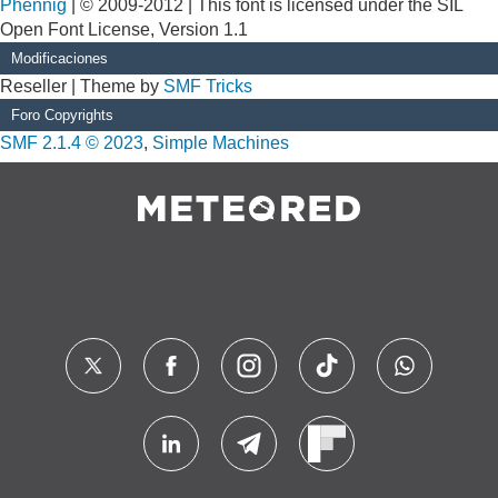
Phennig
| © 2009-2012 | This font is licensed under the SIL
Open Font License, Version 1.1
Modificaciones
Reseller | Theme by
SMF Tricks
Foro Copyrights
SMF 2.1.4 © 2023
,
Simple Machines