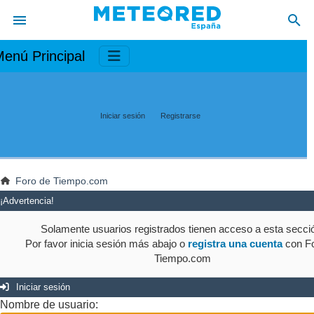
enú Principal
Iniciar sesión
Registrarse
Foro de Tiempo.com
¡Advertencia!
Solamente usuarios registrados tienen acceso a esta secci
Por favor inicia sesión más abajo o
registra una cuenta
con Fo
Tiempo.com
Iniciar sesión
Nombre de usuario: