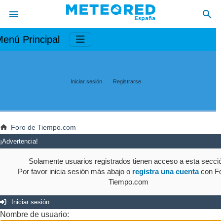
enú Principal
Iniciar sesión
Registrarse
Foro de Tiempo.com
¡Advertencia!
Solamente usuarios registrados tienen acceso a esta secci
Por favor inicia sesión más abajo o
registra una cuenta
con Fo
Tiempo.com
Iniciar sesión
Nombre de usuario: