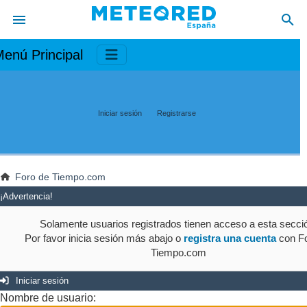
enú Principal
Iniciar sesión
Registrarse
Foro de Tiempo.com
¡Advertencia!
Solamente usuarios registrados tienen acceso a esta secci
Por favor inicia sesión más abajo o
registra una cuenta
con Fo
Tiempo.com
Iniciar sesión
Nombre de usuario: