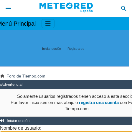
enú Principal
Iniciar sesión
Registrarse
Foro de Tiempo.com
¡Advertencia!
Solamente usuarios registrados tienen acceso a esta secci
Por favor inicia sesión más abajo o
registra una cuenta
con Fo
Tiempo.com
Iniciar sesión
Nombre de usuario: