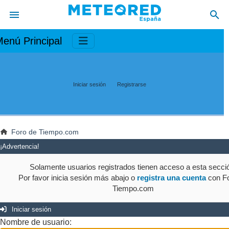
enú Principal
Iniciar sesión
Registrarse
Foro de Tiempo.com
¡Advertencia!
Solamente usuarios registrados tienen acceso a esta secci
Por favor inicia sesión más abajo o
registra una cuenta
con Fo
Tiempo.com
Iniciar sesión
Nombre de usuario: