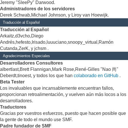
Jeremy "SleePy" Darwood.
Administradores de los servidores
Derek Schwab,Michael Johnson, y Liroy van Hoewijk.
Traducción al Español
Traducción al Español
Arkaitz,d3vcho,Diego
Andrés,hefesto,Irisado,luuuciano,snoopy_virtual,Ramón
Cutanda,ZerK, y jchsm .
Agradecimientos Especiales
Desarrolladores Consultores
albertlast,Brett Flannigan,Mark Rose,René-Gilles "Nao 尚"
Deberdt,tinoest, y todos los que han
colaborado en GitHub
.
Beta Tester
Los invaluables que incansablemente encuentran fallos,
proporcionan retroalimentación, y vuelven aún más locos a los
desarrolladores.
Traductores
Gracias por vuestros esfuerzos, puesto que hacen posible que
la gente de todo el mundo use SMF.
Padre fundador de SMF