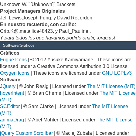
Unknown W. "[Unknown]" Brackets.
Project Managers Originales
Jeff Lewis,Joseph Fung, y David Recordon.
En nuestro recuerdo, con cariño:
Crip,K@,metallica48423, y Paul_Pauline .
Y para todos los que hayamos podido omitir, ¡gracias!
Software/Gráficos
Gráficos
Fugue Icons
| © 2012 Yusuke Kamiyamane | These icons are
licensed under a Creative Commons Attribution 3.0 License
Oxygen Icons
| These icons are licensed under
GNU LGPLv3
Software
JQuery
| © John Resig | Licensed under
The MIT License (MIT)
hoverIntent
| © Brian Cherne | Licensed under
The MIT License
(MIT)
SCEditor
| © Sam Clarke | Licensed under
The MIT License
(MIT)
animaDrag
| © Abel Mohler | Licensed under
The MIT License
(MIT)
jQuery Custom Scrollbar
| © Maciej Zubala | Licensed under