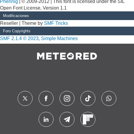
Phennig
| © 2009-2012 | This font is licensed under the SIL
Open Font License, Version 1.1
Modificaciones
Reseller | Theme by
SMF Tricks
Foro Copyrights
SMF 2.1.4 © 2023
,
Simple Machines