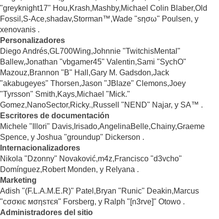
"greyknight17" Hou,Krash,Mashby,Michael Colin Blaber,Old
Fossil,S-Ace,shadav,Storman™,Wade "sησω" Poulsen, y
xenovanis .
Personalizadores
Diego Andrés,GL700Wing,Johnnie "TwitchisMental"
Ballew,Jonathan "vbgamer45" Valentin,Sami "SychO"
Mazouz,Brannon "B" Hall,Gary M. Gadsdon,Jack
"akabugeyes" Thorsen,Jason "JBlaze" Clemons,Joey
"Tyrsson" Smith,Kays,Michael "Mick."
Gomez,NanoSector,Ricky.,Russell "NEND" Najar, y SA™ .
Escritores de documentación
Michele "Illori" Davis,Irisado,AngelinaBelle,Chainy,Graeme
Spence, y Joshua "groundup" Dickerson .
Internacionalizadores
Nikola "Dzonny" Novaković,m4z,Francisco "d3vcho"
Domínguez,Robert Monden, y Relyana .
Marketing
Adish "(F.L.A.M.E.R)" Patel,Bryan "Runic" Deakin,Marcus
"cσσкιє мσηѕтєя" Forsberg, y Ralph "[n3rve]" Otowo .
Administradores del sitio