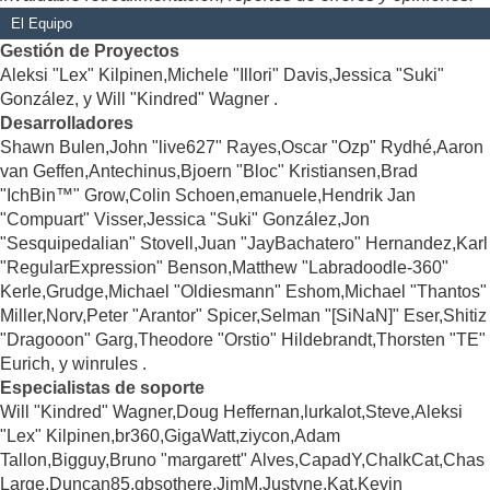
El Equipo
Gestión de Proyectos
Aleksi "Lex" Kilpinen,Michele "Illori" Davis,Jessica "Suki"
González, y Will "Kindred" Wagner .
Desarrolladores
Shawn Bulen,John "live627" Rayes,Oscar "Ozp" Rydhé,Aaron
van Geffen,Antechinus,Bjoern "Bloc" Kristiansen,Brad
"IchBin™" Grow,Colin Schoen,emanuele,Hendrik Jan
"Compuart" Visser,Jessica "Suki" González,Jon
"Sesquipedalian" Stovell,Juan "JayBachatero" Hernandez,Karl
"RegularExpression" Benson,Matthew "Labradoodle-360"
Kerle,Grudge,Michael "Oldiesmann" Eshom,Michael "Thantos"
Miller,Norv,Peter "Arantor" Spicer,Selman "[SiNaN]" Eser,Shitiz
"Dragooon" Garg,Theodore "Orstio" Hildebrandt,Thorsten "TE"
Eurich, y winrules .
Especialistas de soporte
Will "Kindred" Wagner,Doug Heffernan,lurkalot,Steve,Aleksi
"Lex" Kilpinen,br360,GigaWatt,ziycon,Adam
Tallon,Bigguy,Bruno "margarett" Alves,CapadY,ChalkCat,Chas
Large,Duncan85,gbsothere,JimM,Justyne,Kat,Kevin