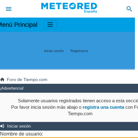
enú Principal
Iniciar sesión
Registrarse
Foro de Tiempo.com
¡Advertencia!
Solamente usuarios registrados tienen acceso a esta secci
Por favor inicia sesión más abajo o
registra una cuenta
con Fo
Tiempo.com
Iniciar sesión
Nombre de usuario: