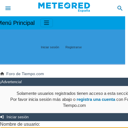
enú Principal
Iniciar sesión
Registrarse
Foro de Tiempo.com
¡Advertencia!
Solamente usuarios registrados tienen acceso a esta secci
Por favor inicia sesión más abajo o
registra una cuenta
con Fo
Tiempo.com
Iniciar sesión
Nombre de usuario: