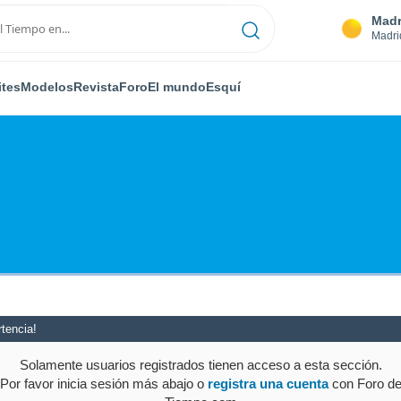
Madr
Madri
ites
Modelos
Revista
Foro
El mundo
Esquí
tencia!
Solamente usuarios registrados tienen acceso a esta sección.
Por favor inicia sesión más abajo o
registra una cuenta
con Foro d