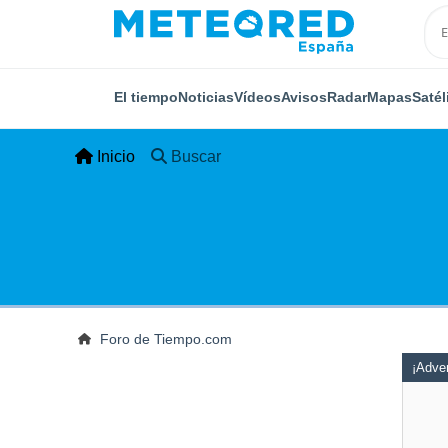
El tiempo
Noticias
Vídeos
Avisos
Radar
Mapas
Satél
Inicio
Buscar
Foro de Tiempo.com
¡Adver