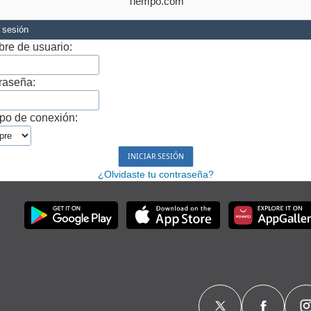
Tiempo.com
r sesión
re de usuario:
raseña:
po de conexión:
¿Olvidaste tu contraseña?