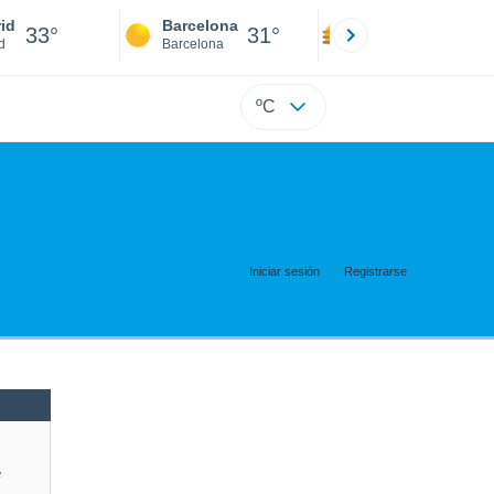
id
Barcelona
Sevilla
33°
31°
35°
d
Barcelona
Sevilla
ºC
Iniciar sesión
Registrarse
e