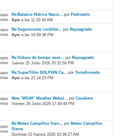
Re:Balance Hidrico Nacio...
por
Pedroteño
ajes
Ayer
a las 11:33:50 AM
emas
Re:Seguimiento cordiller...
por
Reysagrado
ajes
Ayer
a las 19:59:38 PM
emas
Re:Vídeos de tiempo seve...
por
Reysagrado
ajes
Jueves 25 Junio 2026 20:31:59 PM
emas
Re:SuperTifón DOLPHIN Ca...
por
Torrelloviedo
ajes
Ayer
a las 22:14:23 PM
emas
New "WS40" Weather Websi...
por
Cavaliere
ajes
Viernes 26 Junio 2026 17:49:49 PM
emas
Re:Meteo Campillos Sierr...
por
Meteo Campillos
ajes
Sierra
emas
Domingo 02 Agosto 2026 10:39:27 AM