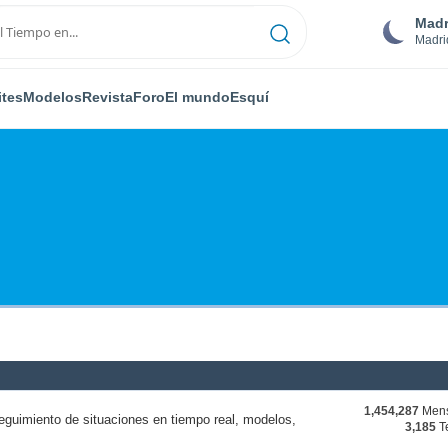
Madr
Madri
ites
Modelos
Revista
Foro
El mundo
Esquí
1,454,287
Mens
eguimiento de situaciones en tiempo real, modelos,
3,185
T