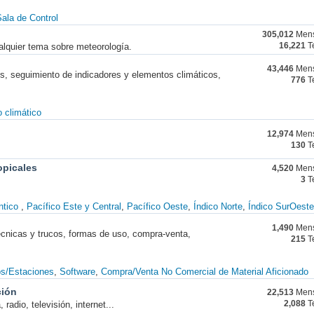
ala de Control
305,012
Mens
alquier tema sobre meteorología.
16,221
T
43,446
Mens
nes, seguimiento de indicadores y elementos climáticos,
776
T
 climático
12,974
Mens
130
T
opicales
4,520
Mens
3
T
ntico
Pacífico Este y Central
Pacífico Oeste
Índico Norte
Índico SurOeste
1,490
Mens
técnicas y trucos, formas de uso, compra-venta,
215
T
os/Estaciones
Software
Compra/Venta No Comercial de Material Aficionado
ción
22,513
Mens
radio, televisión, internet...
2,088
T