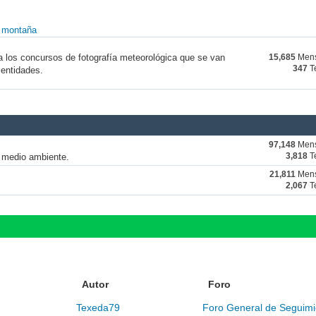
y montaña
a los concursos de fotografía meteorológica que se van
15,685
Mens
347
T
 entidades.
97,148
Mens
y medio ambiente.
3,818
T
21,811
Mens
2,067
T
Autor
Foro
Texeda79
Foro General de Seguimi