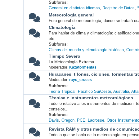
Subforos
General en distintos idiomas
Registro de Datos
S
Meteorología general
Foro general de meteorología, donde se tratará cu
Climatología
Para hablar de clima y climatología: clasificacio
etc
Subforos
Climas del mundo y climatología histórica
Cambio
Tiempo Severo
La Meteorología Extrema
Moderador:
Kazatormentas
Huracanes, tifones, ciclones, tormentas tr
Moderador:
rayo_cruces
Subforos
Teoría Tropical
Pacífico SurOeste
Australia
Atlá
Técnica e instrumentos meteorológicos
Todo lo relativo a los instrumentos de medición, 
consejos...
Subforos
Davis
Oregon
PCE
Lacrosse
Otros Instrument
Revista RAM y otros medios de comunica
Todo lo que se habla de la meteorología en prensa, 