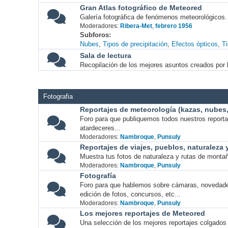
Gran Atlas fotográfico de Meteored
Galería fotográfica de fenómenos meteorológicos.
Moderadores:
Ribera-Met
,
febrero 1956
Subforos
Nubes
Tipos de precipitación
Efectos ópticos
T
Sala de lectura
Recopilación de los mejores asuntos creados por l
Fotografia
Reportajes de meteorología (kazas, nubes, 
Foro para que publiquemos todos nuestros report
atardeceres...
Moderadores:
Nambroque
,
Punsuly
Reportajes de viajes, pueblos, naturaleza
Muestra tus fotos de naturaleza y rutas de montañ
Moderadores:
Nambroque
,
Punsuly
Fotografía
Foro para que hablemos sobre cámaras, novedade
edición de fotos, concursos, etc...
Moderadores:
Nambroque
,
Punsuly
Los mejores reportajes de Meteored
Una selección de los mejores reportajes colgados 