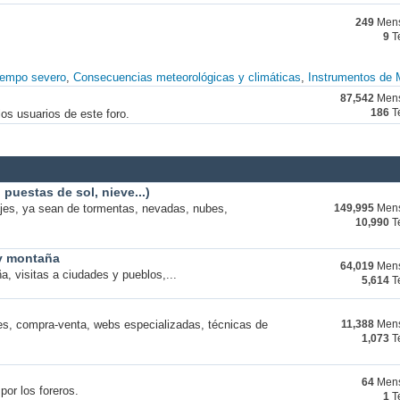
249
Mens
9
T
iempo severo
Consecuencias meteorológicas y climáticas
Instrumentos de 
87,542
Mens
os usuarios de este foro.
186
T
puestas de sol, nieve...)
ajes, ya sean de tormentas, nevadas, nubes,
149,995
Mens
10,990
T
 y montaña
64,019
Mens
a, visitas a ciudades y pueblos,...
5,614
T
s, compra-venta, webs especializadas, técnicas de
11,388
Mens
1,073
T
64
Mens
por los foreros.
1
T