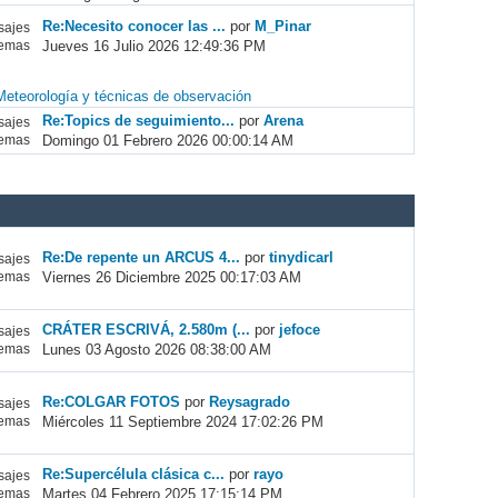
Re:Necesito conocer las ...
por
M_Pinar
ajes
Jueves 16 Julio 2026 12:49:36 PM
emas
Meteorología y técnicas de observación
Re:Topics de seguimiento...
por
Arena
ajes
Domingo 01 Febrero 2026 00:00:14 AM
emas
Re:De repente un ARCUS 4...
por
tinydicarl
ajes
Viernes 26 Diciembre 2025 00:17:03 AM
emas
CRÁTER ESCRIVÁ, 2.580m (...
por
jefoce
ajes
Lunes 03 Agosto 2026 08:38:00 AM
emas
Re:COLGAR FOTOS
por
Reysagrado
ajes
Miércoles 11 Septiembre 2024 17:02:26 PM
emas
Re:Supercélula clásica c...
por
rayo
ajes
Martes 04 Febrero 2025 17:15:14 PM
emas