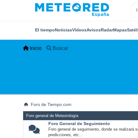
El tiempo
Noticias
Vídeos
Avisos
Radar
Mapas
Satél
Inicio
Buscar
Foro de Tiempo.com
Foro general de Meteorología
Foro General de Seguimiento
Foro general de seguimiento, donde se realizará s
predicciones, etc...