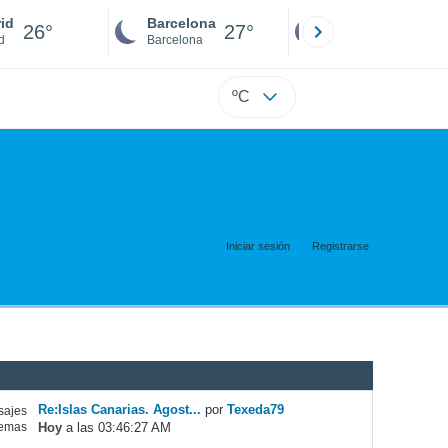
id
Barcelona
Sevilla
26°
27°
26°
d
Barcelona
Sevilla
ºC
Iniciar sesión
Registrarse
Re:Islas Canarias. Agost...
por
Texeda79
ajes
Hoy
a las 03:46:27 AM
emas