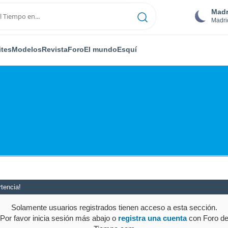
Madr
Madri
ites
Modelos
Revista
Foro
El mundo
Esquí
tencia!
Solamente usuarios registrados tienen acceso a esta sección.
Por favor inicia sesión más abajo o
registra una cuenta
con Foro d