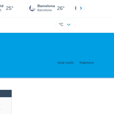
id
Barcelona
Sevilla
25°
26°
26°
d
Barcelona
Sevilla
ºC
Iniciar sesión
Registrarse
e