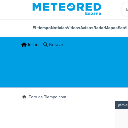
El tiempo
Noticias
Vídeos
Avisos
Radar
Mapas
Satél
Inicio
Buscar
Foro de Tiempo.com
¡Adver