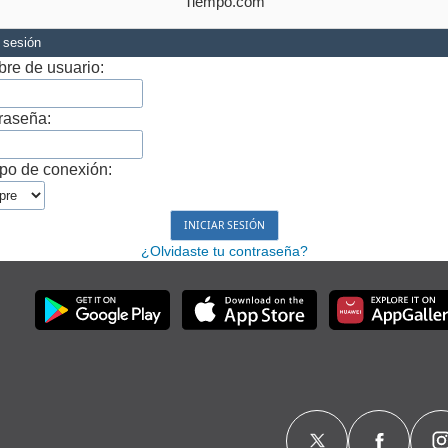
Tiempo.com
r sesión
re de usuario:
raseña:
po de conexión:
¿Olvidaste tu contraseña?