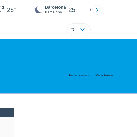
id
Barcelona
Sevilla
25°
25°
24°
d
Barcelona
Sevilla
ºC
Iniciar sesión
Registrarse
e