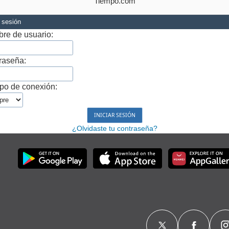
Tiempo.com
r sesión
re de usuario:
raseña:
po de conexión:
¿Olvidaste tu contraseña?