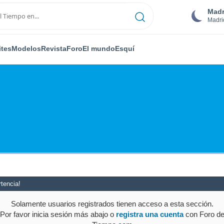
Madr
Madri
ites
Modelos
Revista
Foro
El mundo
Esquí
tencia!
Solamente usuarios registrados tienen acceso a esta sección.
Por favor inicia sesión más abajo o
registra una cuenta
con Foro d