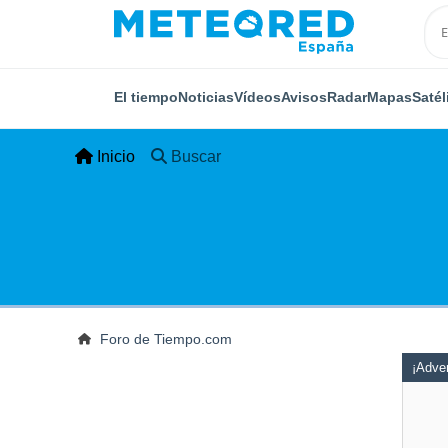
El tiempo
Noticias
Vídeos
Avisos
Radar
Mapas
Satél
Inicio
Buscar
Foro de Tiempo.com
¡Adver