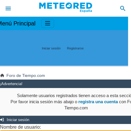
enú Principal
Iniciar sesión
Registrarse
Foro de Tiempo.com
¡Advertencia!
Solamente usuarios registrados tienen acceso a esta secci
Por favor inicia sesión más abajo o
registra una cuenta
con Fo
Tiempo.com
Iniciar sesión
Nombre de usuario: