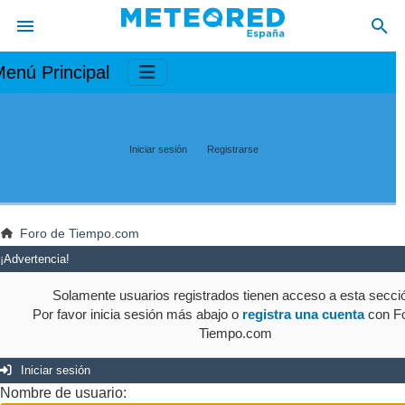
enú Principal
Iniciar sesión
Registrarse
Foro de Tiempo.com
¡Advertencia!
Solamente usuarios registrados tienen acceso a esta secci
Por favor inicia sesión más abajo o
registra una cuenta
con Fo
Tiempo.com
Iniciar sesión
Nombre de usuario: