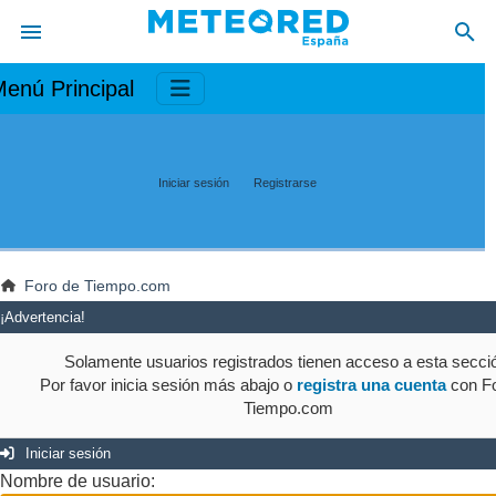
enú Principal
Iniciar sesión
Registrarse
Foro de Tiempo.com
¡Advertencia!
Solamente usuarios registrados tienen acceso a esta secci
Por favor inicia sesión más abajo o
registra una cuenta
con Fo
Tiempo.com
Iniciar sesión
Nombre de usuario: