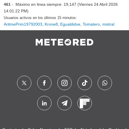
461
- Máximo en linea siempre: 19,147 (Viernes 24 Abril 2026
14:01:22 PM)
Usuarios activos en los últimos 15 minutos:
AritmePrim19792003
,
Krone8
,
Egualdidxe
,
Tomatero
,
mistral