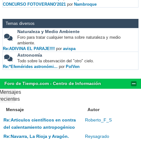
CONCURSO FOTOVERANO'2021
por
Nambroque
Temas diversos
Naturaleza y Medio Ambiente
Foro para tratar cualquier tema sobre naturaleza y medio
ambiente.
Re:ADIVINA EL PARAJE!!!!
por
avispa
Astronomía
Todo sobre la observación del "otro" cielo.
Re:*Efemérides astronómi...
por
PolVen
Foro de Tiempo.com - Centro de Información
Mensajes
recientes
Mensaje
Autor
Re:Articulos científicos en contra
Roberto_F_S
del calentamiento antropogénico
Re:Navarra, La Rioja y Aragón.
Reysagrado