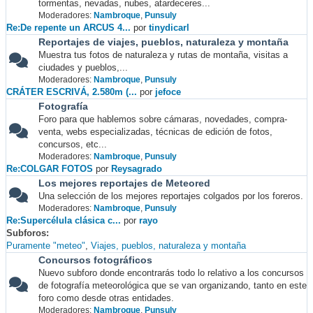
tormentas, nevadas, nubes, atardeceres...
Moderadores:
Nambroque
,
Punsuly
Re:De repente un ARCUS 4...
por
tinydicarl
Reportajes de viajes, pueblos, naturaleza y montaña
Muestra tus fotos de naturaleza y rutas de montaña, visitas a
ciudades y pueblos,...
Moderadores:
Nambroque
,
Punsuly
CRÁTER ESCRIVÁ, 2.580m (...
por
jefoce
Fotografía
Foro para que hablemos sobre cámaras, novedades, compra-
venta, webs especializadas, técnicas de edición de fotos,
concursos, etc...
Moderadores:
Nambroque
,
Punsuly
Re:COLGAR FOTOS
por
Reysagrado
Los mejores reportajes de Meteored
Una selección de los mejores reportajes colgados por los foreros.
Moderadores:
Nambroque
,
Punsuly
Re:Supercélula clásica c...
por
rayo
Subforos
Puramente "meteo"
Viajes, pueblos, naturaleza y montaña
Concursos fotográficos
Nuevo subforo donde encontrarás todo lo relativo a los concursos
de fotografía meteorológica que se van organizando, tanto en este
foro como desde otras entidades.
Moderadores:
Nambroque
,
Punsuly