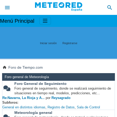
Menú Principal
Iniciar sesión
Registrarse
Foro de Tiempo.com
Foro general de Meteorología
Foro General de Seguimiento
Foro general de seguimiento, donde se realizará seguimiento de
situaciones en tiempo real, modelos, predicciones, etc...
Re:Navarra, La Rioja y A...
por
Reysagrado
Subforos
General en distintos idiomas
Registro de Datos
Sala de Control
Meteorología general