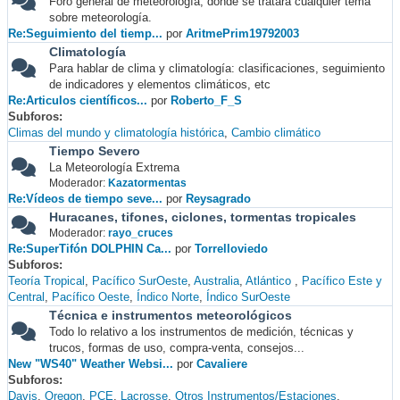
Foro general de meteorología, donde se tratará cualquier tema
sobre meteorología.
Re:Seguimiento del tiemp...
por
AritmePrim19792003
Climatología
Para hablar de clima y climatología: clasificaciones, seguimiento
de indicadores y elementos climáticos, etc
Re:Articulos científicos...
por
Roberto_F_S
Subforos
Climas del mundo y climatología histórica
Cambio climático
Tiempo Severo
La Meteorología Extrema
Moderador:
Kazatormentas
Re:Vídeos de tiempo seve...
por
Reysagrado
Huracanes, tifones, ciclones, tormentas tropicales
Moderador:
rayo_cruces
Re:SuperTifón DOLPHIN Ca...
por
Torrelloviedo
Subforos
Teoría Tropical
Pacífico SurOeste
Australia
Atlántico
Pacífico Este y
Central
Pacífico Oeste
Índico Norte
Índico SurOeste
Técnica e instrumentos meteorológicos
Todo lo relativo a los instrumentos de medición, técnicas y
trucos, formas de uso, compra-venta, consejos...
New "WS40" Weather Websi...
por
Cavaliere
Subforos
Davis
Oregon
PCE
Lacrosse
Otros Instrumentos/Estaciones