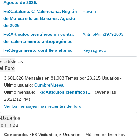
Agosto de 2026.
Re:Cataluña, C. Valenciana, Región
Hawnu
de Murcia e Islas Baleares. Agosto
de 2026.
Re:Articulos científicos en contra
AritmePrim19792003
del calentamiento antropogénico
Re:Seguimiento cordillera alpina
Reysagrado
stadísticas
el Foro
3,601,626 Mensajes en 81,903 Temas por 23,215 Usuarios -
Último usuario:
CumbreNueva
Último mensaje:
"
Re:Articulos científicos...
"
(
Ayer
a las
23:21:12 PM)
Ver los mensajes más recientes del foro.
Usuarios
en línea
Conectado:
456 Visitantes, 5 Usuarios - Máximo en linea hoy: