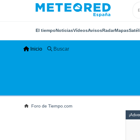
El tiempo
Noticias
Vídeos
Avisos
Radar
Mapas
Satél
Inicio
Buscar
Foro de Tiempo.com
¡Adver