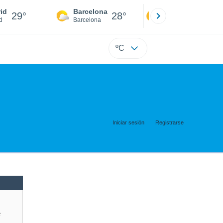
id
Barcelona
Sevilla
29°
28°
31°
d
Barcelona
Sevilla
ºC
Iniciar sesión
Registrarse
e