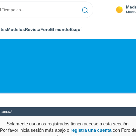
Madr
Madri
ites
Modelos
Revista
Foro
El mundo
Esquí
tencia!
Solamente usuarios registrados tienen acceso a esta sección.
Por favor inicia sesión más abajo o
registra una cuenta
con Foro d