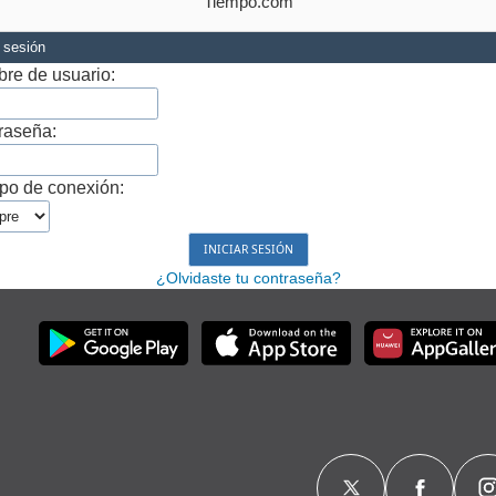
Tiempo.com
r sesión
re de usuario:
raseña:
po de conexión:
¿Olvidaste tu contraseña?