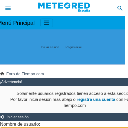
enú Principal
Iniciar sesión
Registrarse
Foro de Tiempo.com
¡Advertencia!
Solamente usuarios registrados tienen acceso a esta secci
Por favor inicia sesión más abajo o
registra una cuenta
con Fo
Tiempo.com
Iniciar sesión
Nombre de usuario: