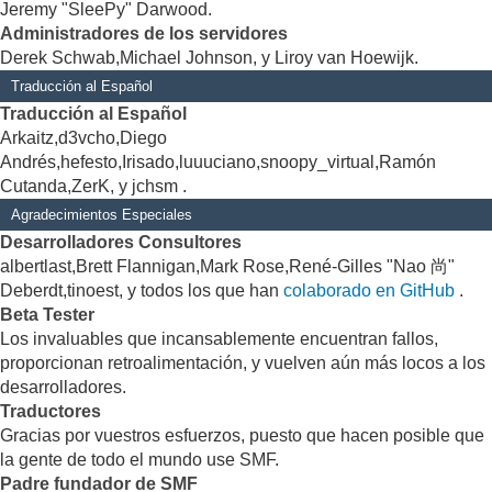
Jeremy "SleePy" Darwood.
Administradores de los servidores
Derek Schwab,Michael Johnson, y Liroy van Hoewijk.
Traducción al Español
Traducción al Español
Arkaitz,d3vcho,Diego
Andrés,hefesto,Irisado,luuuciano,snoopy_virtual,Ramón
Cutanda,ZerK, y jchsm .
Agradecimientos Especiales
Desarrolladores Consultores
albertlast,Brett Flannigan,Mark Rose,René-Gilles "Nao 尚"
Deberdt,tinoest, y todos los que han
colaborado en GitHub
.
Beta Tester
Los invaluables que incansablemente encuentran fallos,
proporcionan retroalimentación, y vuelven aún más locos a los
desarrolladores.
Traductores
Gracias por vuestros esfuerzos, puesto que hacen posible que
la gente de todo el mundo use SMF.
Padre fundador de SMF