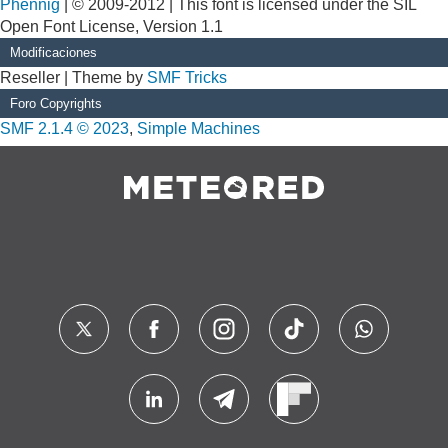
Phennig
| © 2009-2012 | This font is licensed under the SIL
Open Font License, Version 1.1
Modificaciones
Reseller | Theme by
SMF Tricks
Foro Copyrights
SMF 2.1.4 © 2023
,
Simple Machines