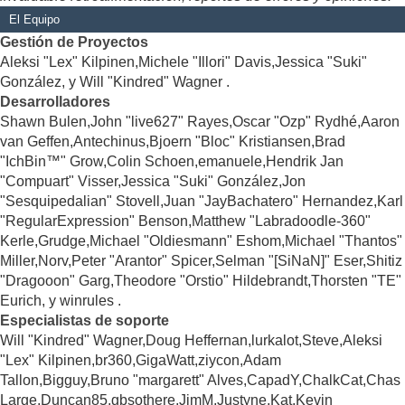
El Equipo
Gestión de Proyectos
Aleksi "Lex" Kilpinen,Michele "Illori" Davis,Jessica "Suki"
González, y Will "Kindred" Wagner .
Desarrolladores
Shawn Bulen,John "live627" Rayes,Oscar "Ozp" Rydhé,Aaron
van Geffen,Antechinus,Bjoern "Bloc" Kristiansen,Brad
"IchBin™" Grow,Colin Schoen,emanuele,Hendrik Jan
"Compuart" Visser,Jessica "Suki" González,Jon
"Sesquipedalian" Stovell,Juan "JayBachatero" Hernandez,Karl
"RegularExpression" Benson,Matthew "Labradoodle-360"
Kerle,Grudge,Michael "Oldiesmann" Eshom,Michael "Thantos"
Miller,Norv,Peter "Arantor" Spicer,Selman "[SiNaN]" Eser,Shitiz
"Dragooon" Garg,Theodore "Orstio" Hildebrandt,Thorsten "TE"
Eurich, y winrules .
Especialistas de soporte
Will "Kindred" Wagner,Doug Heffernan,lurkalot,Steve,Aleksi
"Lex" Kilpinen,br360,GigaWatt,ziycon,Adam
Tallon,Bigguy,Bruno "margarett" Alves,CapadY,ChalkCat,Chas
Large,Duncan85,gbsothere,JimM,Justyne,Kat,Kevin