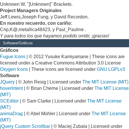
Unknown W. "[Unknown]" Brackets.
Project Managers Originales
Jeff Lewis,Joseph Fung, y David Recordon.
En nuestro recuerdo, con cariño:
Crip,K@,metallica48423, y Paul_Pauline .
Y para todos los que hayamos podido omitir, ¡gracias!
Software/Gráficos
Gráficos
Fugue Icons
| © 2012 Yusuke Kamiyamane | These icons are
licensed under a Creative Commons Attribution 3.0 License
Oxygen Icons
| These icons are licensed under
GNU LGPLv3
Software
JQuery
| © John Resig | Licensed under
The MIT License (MIT)
hoverIntent
| © Brian Cherne | Licensed under
The MIT License
(MIT)
SCEditor
| © Sam Clarke | Licensed under
The MIT License
(MIT)
animaDrag
| © Abel Mohler | Licensed under
The MIT License
(MIT)
jQuery Custom Scrollbar
| © Maciej Zubala | Licensed under