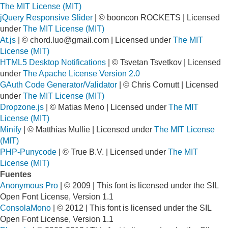
The MIT License (MIT)
jQuery Responsive Slider
| © booncon ROCKETS | Licensed
under
The MIT License (MIT)
At.js
| ©
chord.luo@gmail.com
| Licensed under
The MIT
License (MIT)
HTML5 Desktop Notifications
| © Tsvetan Tsvetkov | Licensed
under
The Apache License Version 2.0
GAuth Code Generator/Validator
| © Chris Cornutt | Licensed
under
The MIT License (MIT)
Dropzone.js
| © Matias Meno | Licensed under
The MIT
License (MIT)
Minify
| © Matthias Mullie | Licensed under
The MIT License
(MIT)
PHP-Punycode
| © True B.V. | Licensed under
The MIT
License (MIT)
Fuentes
Anonymous Pro
| © 2009 | This font is licensed under the SIL
Open Font License, Version 1.1
ConsolaMono
| © 2012 | This font is licensed under the SIL
Open Font License, Version 1.1