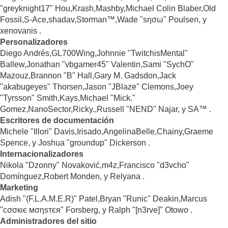
"greyknight17" Hou,Krash,Mashby,Michael Colin Blaber,Old
Fossil,S-Ace,shadav,Storman™,Wade "sησω" Poulsen, y
xenovanis .
Personalizadores
Diego Andrés,GL700Wing,Johnnie "TwitchisMental"
Ballew,Jonathan "vbgamer45" Valentin,Sami "SychO"
Mazouz,Brannon "B" Hall,Gary M. Gadsdon,Jack
"akabugeyes" Thorsen,Jason "JBlaze" Clemons,Joey
"Tyrsson" Smith,Kays,Michael "Mick."
Gomez,NanoSector,Ricky.,Russell "NEND" Najar, y SA™ .
Escritores de documentación
Michele "Illori" Davis,Irisado,AngelinaBelle,Chainy,Graeme
Spence, y Joshua "groundup" Dickerson .
Internacionalizadores
Nikola "Dzonny" Novaković,m4z,Francisco "d3vcho"
Domínguez,Robert Monden, y Relyana .
Marketing
Adish "(F.L.A.M.E.R)" Patel,Bryan "Runic" Deakin,Marcus
"cσσкιє мσηѕтєя" Forsberg, y Ralph "[n3rve]" Otowo .
Administradores del sitio