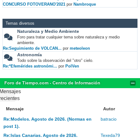
CONCURSO FOTOVERANO'2021
por
Nambroque
Temas diversos
Naturaleza y Medio Ambiente
Foro para tratar cualquier tema sobre naturaleza y medio
ambiente.
Re:Seguimiento de VOLCAN...
por
meteoleon
Astronomía
Todo sobre la observación del "otro" cielo.
Re:*Efemérides astronómi...
por
PolVen
Foro de Tiempo.com - Centro de Información
Mensajes
recientes
Mensaje
Autor
Re:Modelos. Agosto de 2026. (Normas en
batracio
post 1).
Re:Islas Canarias. Agosto de 2026.
Texeda79