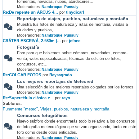
tormentas, nevadas, nubes, atardeceres...
Moderadores:
Nambroque
,
Punsuly
Re:De repente un ARCUS 4...
por
tinydicarl
Reportajes de viajes, pueblos, naturaleza y montaña
Muestra tus fotos de naturaleza y rutas de montaña, visitas a
ciudades y pueblos,...
Moderadores:
Nambroque
,
Punsuly
CRÁTER ESCRIVÁ, 2.580m (...
por
jefoce
Fotografía
Foro para que hablemos sobre cámaras, novedades, compra-
venta, webs especializadas, técnicas de edición de fotos,
concursos, etc...
Moderadores:
Nambroque
,
Punsuly
Re:COLGAR FOTOS
por
Reysagrado
Los mejores reportajes de Meteored
Una selección de los mejores reportajes colgados por los foreros.
Moderadores:
Nambroque
,
Punsuly
Re:Supercélula clásica c...
por
rayo
Subforos
Puramente "meteo"
Viajes, pueblos, naturaleza y montaña
Concursos fotográficos
Nuevo subforo donde encontrarás todo lo relativo a los concursos
de fotografía meteorológica que se van organizando, tanto en este
foro como desde otras entidades.
Moderadores:
Nambroque
,
Punsuly