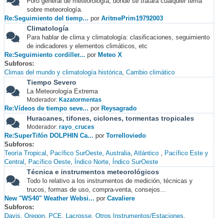
Foro general de meteorología, donde se tratará cualquier tema
sobre meteorología.
Re:Seguimiento del tiemp...
por
AritmePrim19792003
Climatología
Para hablar de clima y climatología: clasificaciones, seguimiento
de indicadores y elementos climáticos, etc
Re:Seguimiento cordiller...
por
Meteo X
Subforos
Climas del mundo y climatología histórica
Cambio climático
Tiempo Severo
La Meteorología Extrema
Moderador:
Kazatormentas
Re:Vídeos de tiempo seve...
por
Reysagrado
Huracanes, tifones, ciclones, tormentas tropicales
Moderador:
rayo_cruces
Re:SuperTifón DOLPHIN Ca...
por
Torrelloviedo
Subforos
Teoría Tropical
Pacífico SurOeste
Australia
Atlántico
Pacífico Este y
Central
Pacífico Oeste
Índico Norte
Índico SurOeste
Técnica e instrumentos meteorológicos
Todo lo relativo a los instrumentos de medición, técnicas y
trucos, formas de uso, compra-venta, consejos...
New "WS40" Weather Websi...
por
Cavaliere
Subforos
Davis
Oregon
PCE
Lacrosse
Otros Instrumentos/Estaciones