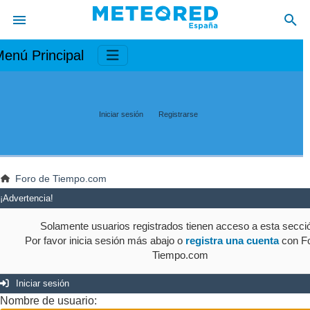
enú Principal
Iniciar sesión
Registrarse
Foro de Tiempo.com
¡Advertencia!
Solamente usuarios registrados tienen acceso a esta secci
Por favor inicia sesión más abajo o
registra una cuenta
con Fo
Tiempo.com
Iniciar sesión
Nombre de usuario: