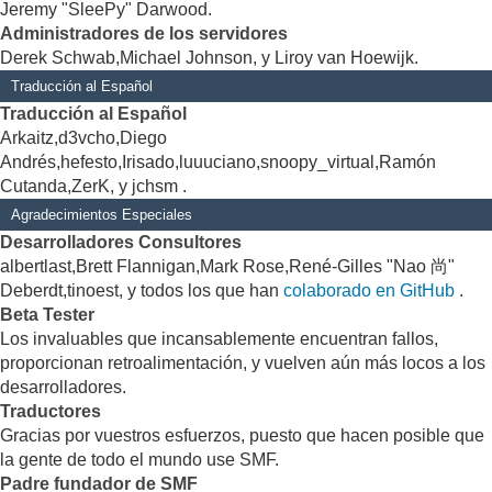
Jeremy "SleePy" Darwood.
Administradores de los servidores
Derek Schwab,Michael Johnson, y Liroy van Hoewijk.
Traducción al Español
Traducción al Español
Arkaitz,d3vcho,Diego
Andrés,hefesto,Irisado,luuuciano,snoopy_virtual,Ramón
Cutanda,ZerK, y jchsm .
Agradecimientos Especiales
Desarrolladores Consultores
albertlast,Brett Flannigan,Mark Rose,René-Gilles "Nao 尚"
Deberdt,tinoest, y todos los que han
colaborado en GitHub
.
Beta Tester
Los invaluables que incansablemente encuentran fallos,
proporcionan retroalimentación, y vuelven aún más locos a los
desarrolladores.
Traductores
Gracias por vuestros esfuerzos, puesto que hacen posible que
la gente de todo el mundo use SMF.
Padre fundador de SMF