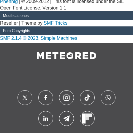
Phennig
| © 2009-2012 | This font is licensed under the SIL
Open Font License, Version 1.1
Modificaciones
Reseller | Theme by
SMF Tricks
Foro Copyrights
SMF 2.1.4 © 2023
,
Simple Machines