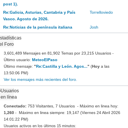
post 1).
Re:Galicia, Asturias, Cantabria y País
Torrelloviedo
Vasco. Agosto de 2026.
Re:Noticias de la península italiana
Josh
stadísticas
el Foro
3,601,489 Mensajes en 81,902 Temas por 23,215 Usuarios -
Último usuario:
MeteoElPaso
Último mensaje:
"
Re:Castilla y León. Agos...
"
(
Hoy
a las
13:50:06 PM)
Ver los mensajes más recientes del foro.
Usuarios
en línea
Conectado:
753 Visitantes, 7 Usuarios - Máximo en linea hoy:
1,260
- Máximo en linea siempre: 19,147 (Viernes 24 Abril 2026
14:01:22 PM)
Usuarios activos en los últimos 15 minutos: