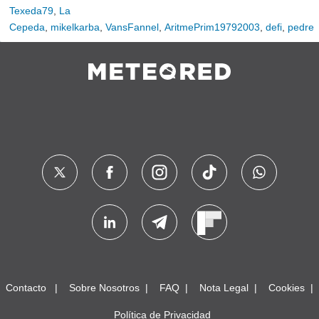
Texeda79
,
La
Cepeda
,
mikelkarba
,
VansFannel
,
AritmePrim19792003
,
defi
,
pedre
Contacto
Sobre Nosotros
FAQ
Nota Legal
Cookies
Política de Privacidad