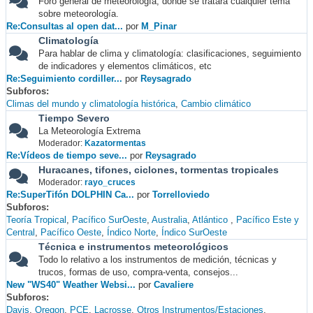
Foro general de meteorología, donde se tratará cualquier tema
sobre meteorología.
Re:Consultas al open dat...
por
M_Pinar
Climatología
Para hablar de clima y climatología: clasificaciones, seguimiento
de indicadores y elementos climáticos, etc
Re:Seguimiento cordiller...
por
Reysagrado
Subforos
Climas del mundo y climatología histórica
Cambio climático
Tiempo Severo
La Meteorología Extrema
Moderador:
Kazatormentas
Re:Vídeos de tiempo seve...
por
Reysagrado
Huracanes, tifones, ciclones, tormentas tropicales
Moderador:
rayo_cruces
Re:SuperTifón DOLPHIN Ca...
por
Torrelloviedo
Subforos
Teoría Tropical
Pacífico SurOeste
Australia
Atlántico
Pacífico Este y
Central
Pacífico Oeste
Índico Norte
Índico SurOeste
Técnica e instrumentos meteorológicos
Todo lo relativo a los instrumentos de medición, técnicas y
trucos, formas de uso, compra-venta, consejos...
New "WS40" Weather Websi...
por
Cavaliere
Subforos
Davis
Oregon
PCE
Lacrosse
Otros Instrumentos/Estaciones