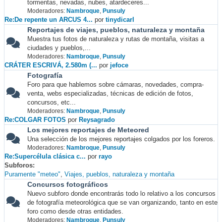
tormentas, nevadas, nubes, atardeceres...
Moderadores:
Nambroque
,
Punsuly
Re:De repente un ARCUS 4...
por
tinydicarl
Reportajes de viajes, pueblos, naturaleza y montaña
Muestra tus fotos de naturaleza y rutas de montaña, visitas a
ciudades y pueblos,...
Moderadores:
Nambroque
,
Punsuly
CRÁTER ESCRIVÁ, 2.580m (...
por
jefoce
Fotografía
Foro para que hablemos sobre cámaras, novedades, compra-
venta, webs especializadas, técnicas de edición de fotos,
concursos, etc...
Moderadores:
Nambroque
,
Punsuly
Re:COLGAR FOTOS
por
Reysagrado
Los mejores reportajes de Meteored
Una selección de los mejores reportajes colgados por los foreros.
Moderadores:
Nambroque
,
Punsuly
Re:Supercélula clásica c...
por
rayo
Subforos
Puramente "meteo"
Viajes, pueblos, naturaleza y montaña
Concursos fotográficos
Nuevo subforo donde encontrarás todo lo relativo a los concursos
de fotografía meteorológica que se van organizando, tanto en este
foro como desde otras entidades.
Moderadores:
Nambroque
,
Punsuly