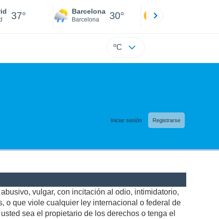
id
Barcelona
Sevilla
37°
30°
39°
d
Barcelona
Sevilla
ºC
Iniciar sesión
Registrarse
busivo, vulgar, con incitación al odio, intimidatorio,
 o que viole cualquier ley internacional o federal de
sted sea el propietario de los derechos o tenga el