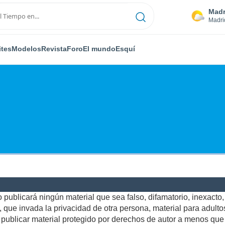
Madr
Madri
ites
Modelos
Revista
Foro
El mundo
Esquí
publicará ningún material que sea falso, difamatorio, inexacto, a
ue invada la privacidad de otra persona, material para adultos,
ublicar material protegido por derechos de autor a menos que u