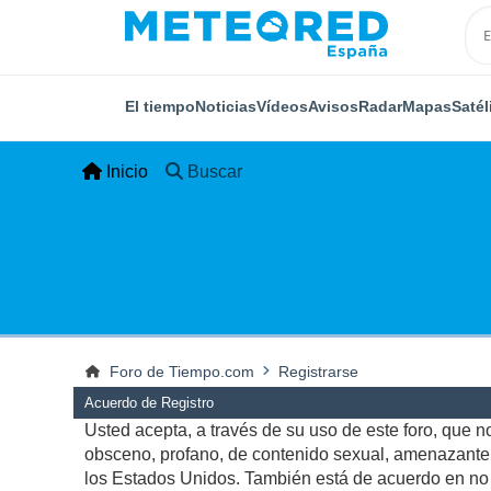
El tiempo
Noticias
Vídeos
Avisos
Radar
Mapas
Satél
Inicio
Buscar
Foro de Tiempo.com
Registrarse
Acuerdo de Registro
Usted acepta, a través de su uso de este foro, que no 
obsceno, profano, de contenido sexual, amenazante, q
los Estados Unidos. También está de acuerdo en no p