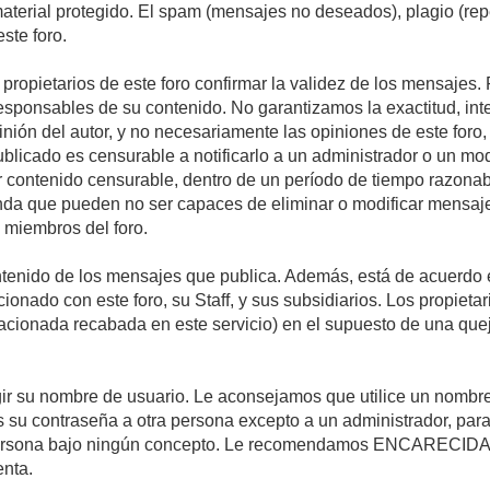
 material protegido. El spam (mensajes no deseados), plagio (r
ste foro.
s propietarios de este foro confirmar la validez de los mensaje
esponsables de su contenido. No garantizamos la exactitud, int
ón del autor, y no necesariamente las opiniones de este foro, su
licado es censurable a notificarlo a un administrador o un mode
ar contenido censurable, dentro de un período de tiempo razonab
enda que pueden no ser capaces de eliminar o modificar mensaje
s miembros del foro.
tenido de los mensajes que publica. Además, está de acuerdo e
acionado con este foro, su Staff, y sus subsidiarios. Los propiet
relacionada recabada en este servicio) en el supuesto de una qu
elegir su nombre de usuario. Le aconsejamos que utilice un nomb
s su contraseña a otra persona excepto a un administrador, para
ersona bajo ningún concepto. Le recomendamos ENCARECIDA
enta.