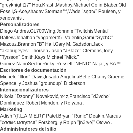
"greyknight17" Hou,Krash,Mashby,Michael Colin Blaber,Old
Fossil,S-Ace,shadav,Storman™,Wade "sησω" Poulsen, y
xenovanis .
Personalizadores
Diego Andrés,GL700Wing,Johnnie "TwitchisMental"
Ballew,Jonathan "vbgamer45" Valentin,Sami "SychO"
Mazouz,Brannon "B" Hall,Gary M. Gadsdon,Jack
"akabugeyes" Thorsen,Jason "JBlaze" Clemons,Joey
"Tyrsson" Smith,Kays,Michael "Mick."
Gomez,NanoSector,Ricky.,Russell "NEND" Najar, y SA™ .
Escritores de documentación
Michele "Illori" Davis,Irisado,AngelinaBelle,Chainy,Graeme
Spence, y Joshua "groundup" Dickerson .
Internacionalizadores
Nikola "Dzonny" Novaković,m4z,Francisco "d3vcho"
Domínguez,Robert Monden, y Relyana .
Marketing
Adish "(F.L.A.M.E.R)" Patel,Bryan "Runic" Deakin,Marcus
"cσσкιє мσηѕтєя" Forsberg, y Ralph "[n3rve]" Otowo .
Administradores del sitio