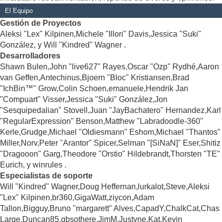
El Equipo
Gestión de Proyectos
Aleksi "Lex" Kilpinen,Michele "Illori" Davis,Jessica "Suki"
González, y Will "Kindred" Wagner .
Desarrolladores
Shawn Bulen,John "live627" Rayes,Oscar "Ozp" Rydhé,Aaron
van Geffen,Antechinus,Bjoern "Bloc" Kristiansen,Brad
"IchBin™" Grow,Colin Schoen,emanuele,Hendrik Jan
"Compuart" Visser,Jessica "Suki" González,Jon
"Sesquipedalian" Stovell,Juan "JayBachatero" Hernandez,Karl
"RegularExpression" Benson,Matthew "Labradoodle-360"
Kerle,Grudge,Michael "Oldiesmann" Eshom,Michael "Thantos"
Miller,Norv,Peter "Arantor" Spicer,Selman "[SiNaN]" Eser,Shitiz
"Dragooon" Garg,Theodore "Orstio" Hildebrandt,Thorsten "TE"
Eurich, y winrules .
Especialistas de soporte
Will "Kindred" Wagner,Doug Heffernan,lurkalot,Steve,Aleksi
"Lex" Kilpinen,br360,GigaWatt,ziycon,Adam
Tallon,Bigguy,Bruno "margarett" Alves,CapadY,ChalkCat,Chas
Large,Duncan85,gbsothere,JimM,Justyne,Kat,Kevin