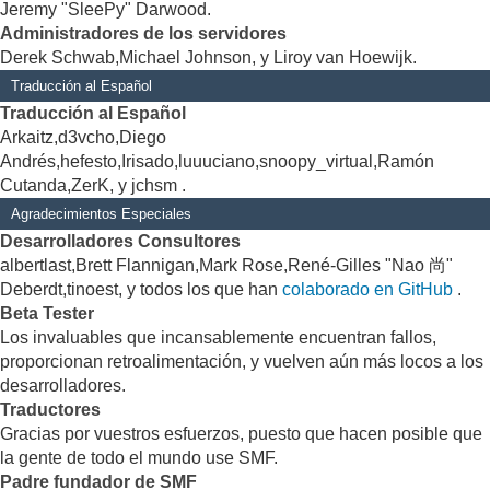
Jeremy "SleePy" Darwood.
Administradores de los servidores
Derek Schwab,Michael Johnson, y Liroy van Hoewijk.
Traducción al Español
Traducción al Español
Arkaitz,d3vcho,Diego
Andrés,hefesto,Irisado,luuuciano,snoopy_virtual,Ramón
Cutanda,ZerK, y jchsm .
Agradecimientos Especiales
Desarrolladores Consultores
albertlast,Brett Flannigan,Mark Rose,René-Gilles "Nao 尚"
Deberdt,tinoest, y todos los que han
colaborado en GitHub
.
Beta Tester
Los invaluables que incansablemente encuentran fallos,
proporcionan retroalimentación, y vuelven aún más locos a los
desarrolladores.
Traductores
Gracias por vuestros esfuerzos, puesto que hacen posible que
la gente de todo el mundo use SMF.
Padre fundador de SMF