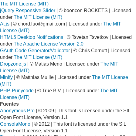
The MIT License (MIT)
jQuery Responsive Slider
| © booncon ROCKETS | Licensed
under
The MIT License (MIT)
At.js
| ©
chord.luo@gmail.com
| Licensed under
The MIT
License (MIT)
HTML5 Desktop Notifications
| © Tsvetan Tsvetkov | Licensed
under
The Apache License Version 2.0
GAuth Code Generator/Validator
| © Chris Cornutt | Licensed
under
The MIT License (MIT)
Dropzone.js
| © Matias Meno | Licensed under
The MIT
License (MIT)
Minify
| © Matthias Mullie | Licensed under
The MIT License
(MIT)
PHP-Punycode
| © True B.V. | Licensed under
The MIT
License (MIT)
Fuentes
Anonymous Pro
| © 2009 | This font is licensed under the SIL
Open Font License, Version 1.1
ConsolaMono
| © 2012 | This font is licensed under the SIL
Open Font License, Version 1.1