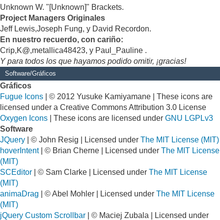
Unknown W. "[Unknown]" Brackets.
Project Managers Originales
Jeff Lewis,Joseph Fung, y David Recordon.
En nuestro recuerdo, con cariño:
Crip,K@,metallica48423, y Paul_Pauline .
Y para todos los que hayamos podido omitir, ¡gracias!
Software/Gráficos
Gráficos
Fugue Icons
| © 2012 Yusuke Kamiyamane | These icons are
licensed under a Creative Commons Attribution 3.0 License
Oxygen Icons
| These icons are licensed under
GNU LGPLv3
Software
JQuery
| © John Resig | Licensed under
The MIT License (MIT)
hoverIntent
| © Brian Cherne | Licensed under
The MIT License
(MIT)
SCEditor
| © Sam Clarke | Licensed under
The MIT License
(MIT)
animaDrag
| © Abel Mohler | Licensed under
The MIT License
(MIT)
jQuery Custom Scrollbar
| © Maciej Zubala | Licensed under