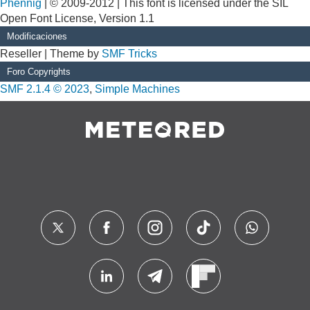
Phennig
| © 2009-2012 | This font is licensed under the SIL
Open Font License, Version 1.1
Modificaciones
Reseller | Theme by
SMF Tricks
Foro Copyrights
SMF 2.1.4 © 2023
,
Simple Machines