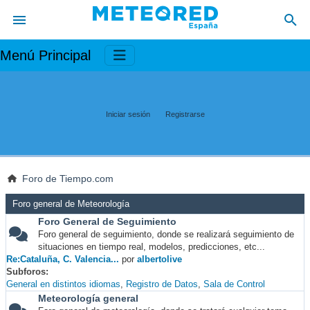
Menú Principal
Iniciar sesión
Registrarse
Foro de Tiempo.com
Foro general de Meteorología
Foro General de Seguimiento
Foro general de seguimiento, donde se realizará seguimiento de
situaciones en tiempo real, modelos, predicciones, etc...
Re:Cataluña, C. Valencia...
por
albertolive
Subforos
General en distintos idiomas
Registro de Datos
Sala de Control
Meteorología general