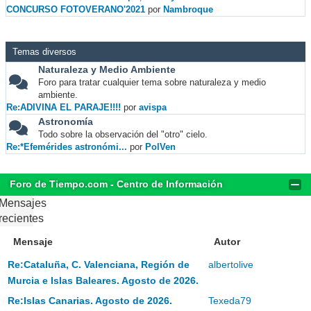
CONCURSO FOTOVERANO'2021
por
Nambroque
Temas diversos
Naturaleza y Medio Ambiente
Foro para tratar cualquier tema sobre naturaleza y medio
ambiente.
Re:ADIVINA EL PARAJE!!!!
por
avispa
Astronomía
Todo sobre la observación del "otro" cielo.
Re:*Efemérides astronómi...
por
PolVen
Foro de Tiempo.com - Centro de Información
Mensajes
recientes
Mensaje
Autor
Re:Cataluña, C. Valenciana, Región de
albertolive
Murcia e Islas Baleares. Agosto de 2026.
Re:Islas Canarias. Agosto de 2026.
Texeda79