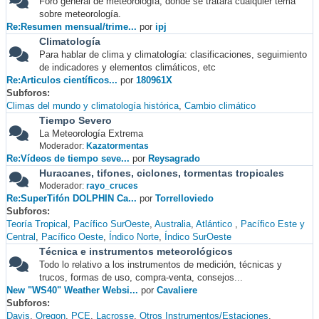
Foro general de meteorología, donde se tratará cualquier tema
sobre meteorología.
Re:Resumen mensual/trime...
por
ipj
Climatología
Para hablar de clima y climatología: clasificaciones, seguimiento
de indicadores y elementos climáticos, etc
Re:Articulos científicos...
por
180961X
Subforos
Climas del mundo y climatología histórica
Cambio climático
Tiempo Severo
La Meteorología Extrema
Moderador:
Kazatormentas
Re:Vídeos de tiempo seve...
por
Reysagrado
Huracanes, tifones, ciclones, tormentas tropicales
Moderador:
rayo_cruces
Re:SuperTifón DOLPHIN Ca...
por
Torrelloviedo
Subforos
Teoría Tropical
Pacífico SurOeste
Australia
Atlántico
Pacífico Este y
Central
Pacífico Oeste
Índico Norte
Índico SurOeste
Técnica e instrumentos meteorológicos
Todo lo relativo a los instrumentos de medición, técnicas y
trucos, formas de uso, compra-venta, consejos...
New "WS40" Weather Websi...
por
Cavaliere
Subforos
Davis
Oregon
PCE
Lacrosse
Otros Instrumentos/Estaciones