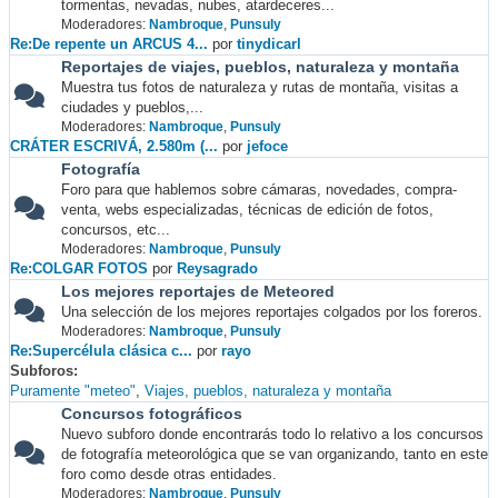
tormentas, nevadas, nubes, atardeceres...
Moderadores:
Nambroque
,
Punsuly
Re:De repente un ARCUS 4...
por
tinydicarl
Reportajes de viajes, pueblos, naturaleza y montaña
Muestra tus fotos de naturaleza y rutas de montaña, visitas a
ciudades y pueblos,...
Moderadores:
Nambroque
,
Punsuly
CRÁTER ESCRIVÁ, 2.580m (...
por
jefoce
Fotografía
Foro para que hablemos sobre cámaras, novedades, compra-
venta, webs especializadas, técnicas de edición de fotos,
concursos, etc...
Moderadores:
Nambroque
,
Punsuly
Re:COLGAR FOTOS
por
Reysagrado
Los mejores reportajes de Meteored
Una selección de los mejores reportajes colgados por los foreros.
Moderadores:
Nambroque
,
Punsuly
Re:Supercélula clásica c...
por
rayo
Subforos
Puramente "meteo"
Viajes, pueblos, naturaleza y montaña
Concursos fotográficos
Nuevo subforo donde encontrarás todo lo relativo a los concursos
de fotografía meteorológica que se van organizando, tanto en este
foro como desde otras entidades.
Moderadores:
Nambroque
,
Punsuly