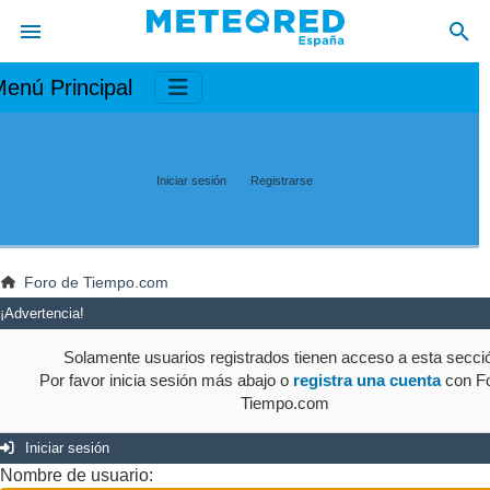
enú Principal
Iniciar sesión
Registrarse
Foro de Tiempo.com
¡Advertencia!
Solamente usuarios registrados tienen acceso a esta secci
Por favor inicia sesión más abajo o
registra una cuenta
con Fo
Tiempo.com
Iniciar sesión
Nombre de usuario: