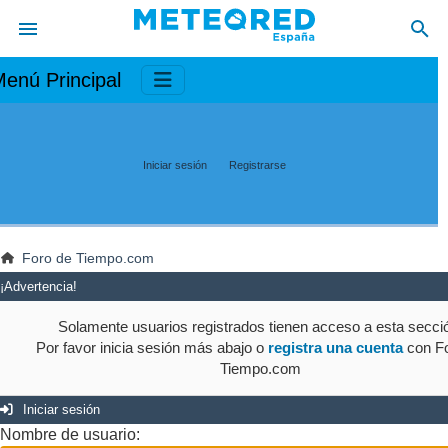
enú Principal
Iniciar sesión
Registrarse
Foro de Tiempo.com
¡Advertencia!
Solamente usuarios registrados tienen acceso a esta secci
Por favor inicia sesión más abajo o
registra una cuenta
con Fo
Tiempo.com
Iniciar sesión
Nombre de usuario: