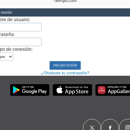
Tiempo.com
r sesión
re de usuario:
raseña:
po de conexión:
¿Olvidaste tu contraseña?