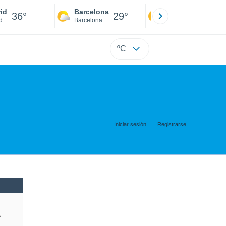
id
Barcelona
Sevilla
36°
29°
39°
d
Barcelona
Sevilla
ºC
Iniciar sesión
Registrarse
e