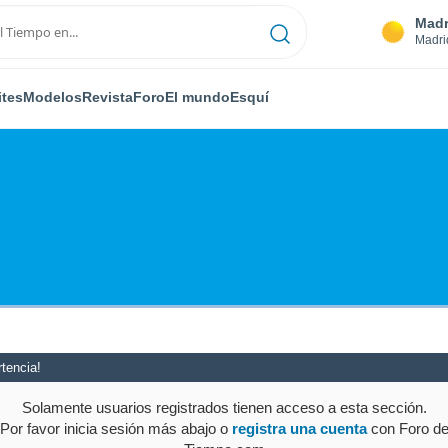
Madr
Madri
ites
Modelos
Revista
Foro
El mundo
Esquí
tencia!
Solamente usuarios registrados tienen acceso a esta sección.
Por favor inicia sesión más abajo o
registra una cuenta
con Foro d