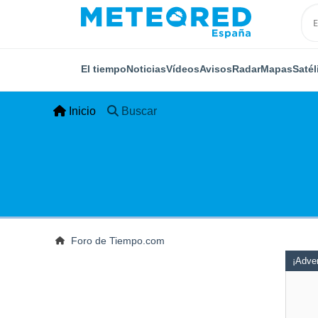
El tiempo
Noticias
Vídeos
Avisos
Radar
Mapas
Satél
Inicio
Buscar
Foro de Tiempo.com
¡Adver