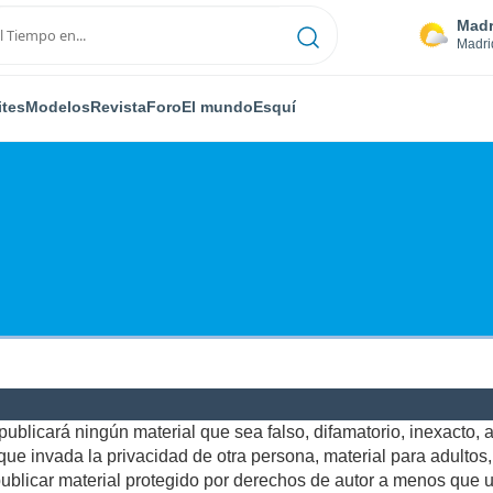
Madr
Madri
ites
Modelos
Revista
Foro
El mundo
Esquí
ublicará ningún material que sea falso, difamatorio, inexacto, ab
e invada la privacidad de otra persona, material para adultos, o
blicar material protegido por derechos de autor a menos que us