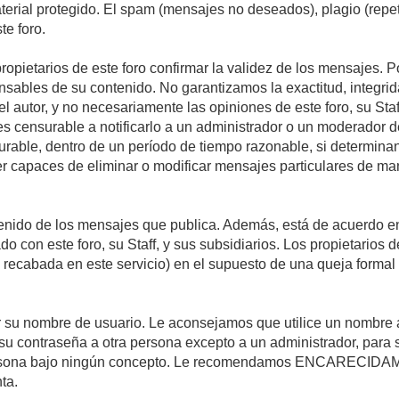
material protegido. El spam (mensajes no deseados), plagio (re
te foro.
propietarios de este foro confirmar la validez de los mensajes.
sables de su contenido. No garantizamos la exactitud, integrid
autor, y no necesariamente las opiniones de este foro, su Staff, 
censurable a notificarlo a un administrador o un moderador del 
urable, dentro de un período de tiempo razonable, si determina
r capaces de eliminar o modificar mensajes particulares de mane
nido de los mensajes que publica. Además, está de acuerdo en 
ado con este foro, su Staff, y sus subsidiarios. Los propietarios
a recabada en este servicio) en el supuesto de una queja forma
egir su nombre de usuario. Le aconsejamos que utilice un nombr
su contraseña a otra persona excepto a un administrador, para 
rsona bajo ningún concepto. Le recomendamos ENCARECIDAME
ta.