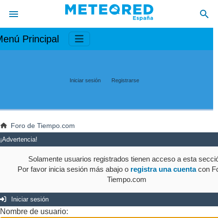
enú Principal
Iniciar sesión
Registrarse
Foro de Tiempo.com
¡Advertencia!
Solamente usuarios registrados tienen acceso a esta secci
Por favor inicia sesión más abajo o
registra una cuenta
con Fo
Tiempo.com
Iniciar sesión
Nombre de usuario: