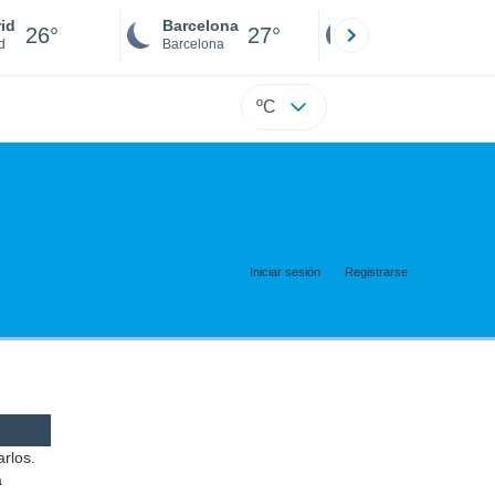
id
Barcelona
Sevilla
26°
27°
26°
d
Barcelona
Sevilla
ºC
Iniciar sesión
Registrarse
arlos.
a