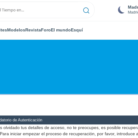
Madr
Madri
ites
Modelos
Revista
Foro
El mundo
Esquí
atorio de Autenticación
s olvidado tus detalles de acceso, no te preocupes, es posible recuper
Para iniciar empezar el proceso de recuperación, por favor, introduce 