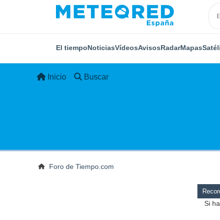
El tiempo
Noticias
Vídeos
Avisos
Radar
Mapas
Satél
Inicio
Buscar
Foro de Tiempo.com
Record
Si ha