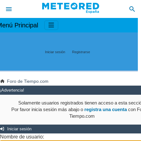
enú Principal
Iniciar sesión
Registrarse
Foro de Tiempo.com
¡Advertencia!
Solamente usuarios registrados tienen acceso a esta secci
Por favor inicia sesión más abajo o
registra una cuenta
con Fo
Tiempo.com
Iniciar sesión
Nombre de usuario: